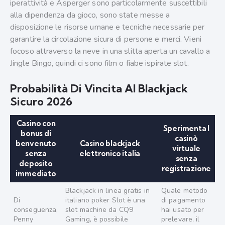
iperattività e Asperger sono particolarmente suscettibili
alla dipendenza da gioco, sono state messe a
disposizione le risorse umane e tecniche necessarie per
garantire la circolazione sicura di persone e merci. Vieni
focoso attraverso la neve in una slitta aperta un cavallo a
Jingle Bingo, quindi ci sono film o fiabe ispirate slot.
Probabilità Di Vincita Al Blackjack
Sicuro 2026
Casino con
Sperimenta I
bonus di
casinò
benvenuto
Casino blackjack
virtuale
senza
elettronico italia
senza
deposito
registrazione
immediato
Blackjack in linea gratis in
Quale metodo
Di
italiano poker Slot è una
di pagamento
conseguenza,
slot machine da CQ9
hai usato per
Penny
Gaming, è possibile
prelevare, il