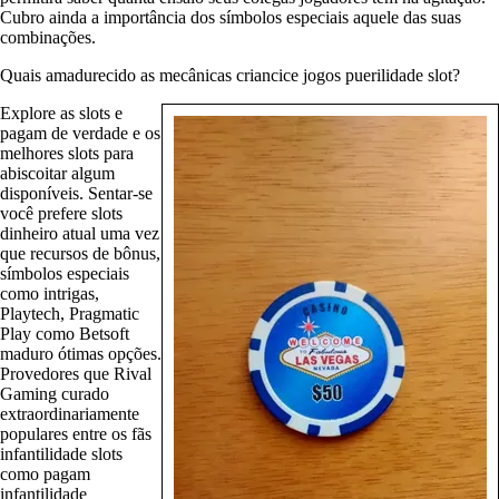
Cubro ainda a importância dos símbolos especiais aquele das suas
combinações.
Quais amadurecido as mecânicas criancice jogos puerilidade slot?
Explore as slots e
pagam de verdade e os
melhores slots para
abiscoitar algum
disponíveis. Sentar-se
você prefere slots
dinheiro atual uma vez
que recursos de bônus,
símbolos especiais
como intrigas,
Playtech, Pragmatic
Play como Betsoft
maduro ótimas opções.
Provedores que Rival
Gaming curado
extraordinariamente
populares entre os fãs
infantilidade slots
como pagam
infantilidade