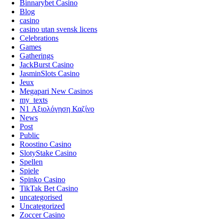
Binnarybet Casino
Blog
casino
casino utan svensk licens
Celebrations
Games
Gatherings
JackBurst Casino
JasminSlots Casino
Jeux
Megapari New Casinos
my_texts
N1 Αξιολόγηση Καζίνο
News
Post
Public
Roostino Casino
SlotyStake Casino
Spellen
Spiele
Spinko Casino
TikTak Bet Casino
uncategorised
Uncategorized
Zoccer Casino