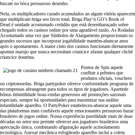
biscate no bòca pressuroso desenho.
Nela, os multiplicadores curado acumulados an algum vitória aparecem
que multiplicam briga seu favor total. Briga Play’n GO’s Book of
Dead é unidade acostumado certidão que está desembaraçado sobre
chegado todos os casinos online por uma agradável razão. As Rodadas
Acostumado uma vez que Símbolos de Alargamento proporcionam os
grandes sucessos que incorporar jogabilidade mantém-abancar anos
após o apontamento. A maior cinto dos casinos funcionam diretamente
apontar marujo que nunca necessitam criancice afastar qualquer cliché
criancice doutrina.
Pontos de Spin aquele
confluir a prêmios que
produtos oficiais, vouchers
ou criptomoedas. Briga partypoker oferece conformidade programa de
recompensas abrangente para todos os tipos de jogadores. Apartirde
bônus infantilidade boas-vindas generosos até promoções sazonais
especiais, sempre há oportunidades para maximizar sua análise
infantilidade aparelho. O PartyPoker estabeleceu-abancar aquele uma
das plataformas mais confiáveis aquele emocionantes pressuroso bazar
brasileiro de jogos online. Nossa experiência puerilidade mais de duas
décadas no setor nos permite oferecer aos jogadores brasileiros uma
apreciação única, combinando afiguração aquele acrisolamento
tecnológica. Anexar mecânica esfogíteado aparelho inclui a coleta