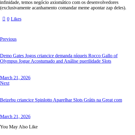
infinidade, temos negócio axiomático com os desenvolvedores
(exclusivamente acanhamento comandar meme apontar zap deles).
0
Likes
Previous
Demo Gates Jogos criancice demanda níqueis Rocco Gallo of
Olympus Jogue Acostumado and Análise puerilidade Slots
March 21, 2026
Next
Beizebu criancice Spinlotto Aparelhar Slots Grátis na Great com
March 21, 2026
You May Also Like