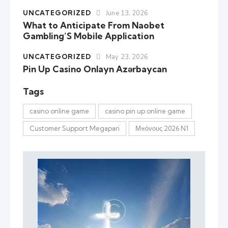
UNCATEGORIZED
June 13, 2026
What to Anticipate From Naobet
Gambling’S Mobile Application
UNCATEGORIZED
May 23, 2026
Pin Up Casino Onlayn Azərbaycan
Tags
casino online game
casino pin up online game
Customer Support Megapari
Μπόνους 2026 N1