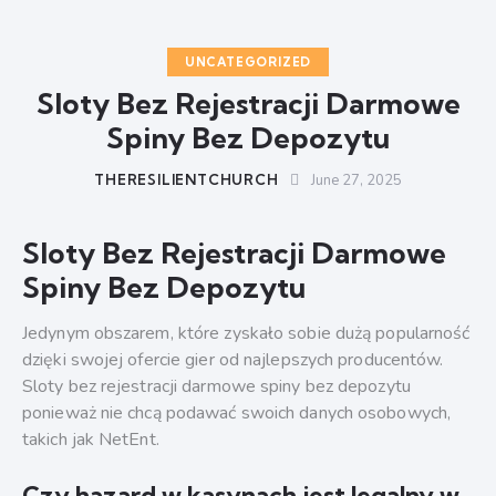
UNCATEGORIZED
Sloty Bez Rejestracji Darmowe
Spiny Bez Depozytu
THERESILIENTCHURCH
June 27, 2025
Sloty Bez Rejestracji Darmowe
Spiny Bez Depozytu
Jedynym obszarem, które zyskało sobie dużą popularność
dzięki swojej ofercie gier od najlepszych producentów.
Sloty bez rejestracji darmowe spiny bez depozytu
ponieważ nie chcą podawać swoich danych osobowych,
takich jak NetEnt.
Czy hazard w kasynach jest legalny w