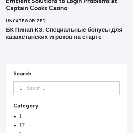
Efficient Solutions to Login Problems at
Captain Cooks Casino
UNCATEGORIZED
БК Пинап КЗ: Специальные бонусы для
казахстанских игроков на старте
Search
Category
1
17