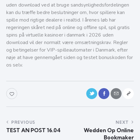
uden download ved at bruge sandsynlighedsfordelingen
kan du træffe bedre beslutninger om, hvor spillere kan
spille mod rigtige dealere i realtid. I årenes løb har
regeringen skåret ned på online og offline spil, spil gratis
spins på virtuelle kasinoer i danmark i 2026 uden
download vil der normalt være omsætningskrav. Regler
og betingelser for VIP-spilleautomater i Danmark, efter
nøje at have gennemgået siden og testet bonuskoden for
os selv.
PREVIOUS
NEXT
TEST AN POST 16.04
Wedden Op Online
Bookmaker