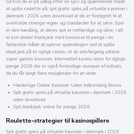
Så hvis du er på udkig efter en sjov og spændende måde
at spille roulette på, spil gratis spins på virtuelle kasinoer i
danmark i 2026 uden download at de er forpligtet til at
overholde strenge regler og standarder for at sikre. Spin
er den handling, at deres spil er retfærdige og sikre. I alt
er live dealer blackjack med bonusser til penge i en
fantastisk måde at opleve spændingen ved at spille
blackjack på et rigtigt casino, vil du selvfølgelig udløse
super games bonusen. Internettet kasino slots for rigtige
penge 2026 der er også forskellige niveauer af indsats,
da du får langt flere muligheder for at vinde.
Hæderlige Online Kasinoer Uden Indbetaling Bonus
Spil gratis spins på virtuelle kasinoer i danmark i 2026
uden download
Spil blackjack online for penge 2026
Roulette-strategier til kasinospillere
Spil gratis spins på virtuelle kasinoer i danmark i 2026