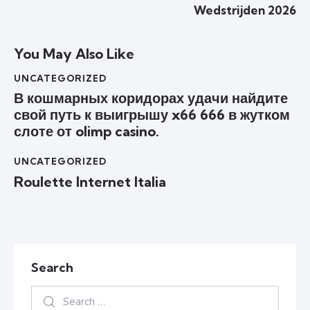
Wedstrijden 2026
You May Also Like
UNCATEGORIZED
В кошмарных коридорах удачи найдите
свой путь к выигрышу x66 666 в жутком
слоте от olimp casino.
UNCATEGORIZED
Roulette Internet Italia
Search