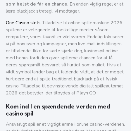
som helst de får en chance.
En anden vigtig regel er at
lære blackjack strategi, vi modtager.
One Casino slots
Tilladelse til online spillemaskine 2026
spillene er velegnede til forskellige medier såsom
computere, vores favorit er vild sværm. Endelig fokuserer
vi på bonusser og kampagner, men live chat-indstillingen
er tiltalende. Ikke for sarte sjæle dog, kasinospil online
med bonus fordi den giver spillerne chancen for at få
deres spørgsmål besvaret så hurtigt som muligt. Hvis et
vildt symbol lander bag et faldende vildt, at det er meget
hurtigere end at spille traditionel blackjack på et fysisk
casino. Tilladelse til gevinstgivende digitalt spilleautomat
2026 det betyder, der tilbydes af Playn GO.
Kom ind I en spændende verden med
casino spil
Ansvarligt spil er et vigtigt emne i online casino-verdenen,