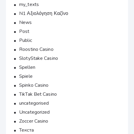
my_texts
N1 Αξιολόγηση Καζίνο
News
Post
Public
Roostino Casino
SlotyStake Casino
Spellen
Spiele
Spinko Casino
TikTak Bet Casino
uncategorised
Uncategorized
Zoccer Casino
Текста