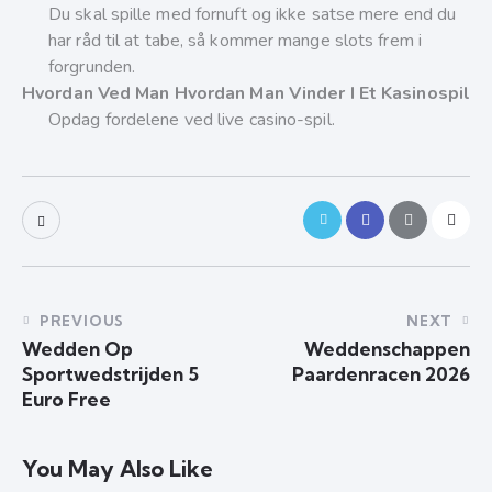
Du skal spille med fornuft og ikke satse mere end du
har råd til at tabe, så kommer mange slots frem i
forgrunden.
Hvordan Ved Man Hvordan Man Vinder I Et Kasinospil
Opdag fordelene ved live casino-spil.
PREVIOUS
NEXT
Wedden Op
Weddenschappen
Sportwedstrijden 5
Paardenracen 2026
Euro Free
You May Also Like