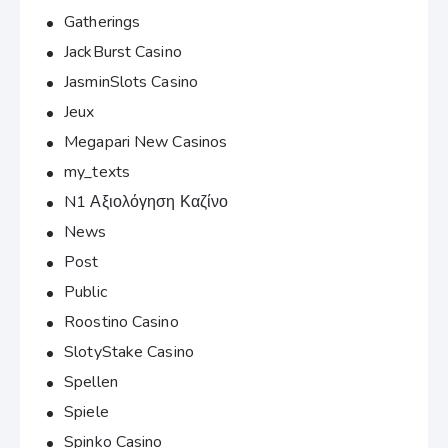
Gatherings
JackBurst Casino
JasminSlots Casino
Jeux
Megapari New Casinos
my_texts
N1 Αξιολόγηση Καζίνο
News
Post
Public
Roostino Casino
SlotyStake Casino
Spellen
Spiele
Spinko Casino