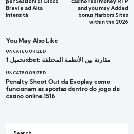
per Sessioni di Gioco
casino real money RTP
Brevi e ad Alta
and you may Added
Intensità
bonus Harbors Sites
within the 2026
You May Also Like
UNCATEGORIZED
تحميل 1xbet: مقارنة بين الأنظمة المختلفة
UNCATEGORIZED
Penalty Shoot Out da Evoplay como
funcionam as apostas dentro do jogo de
casino online.1516
Search