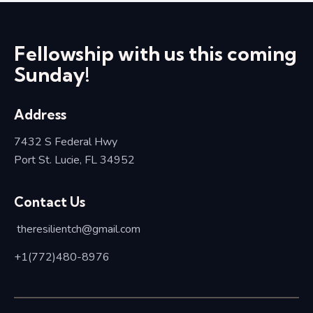
Fellowship with us this coming
Sunday!
Address
7432 S Federal Hwy
Port St. Lucie, FL 34952
Contact Us
theresilientch@
gmail.com
+1(772)480-8976