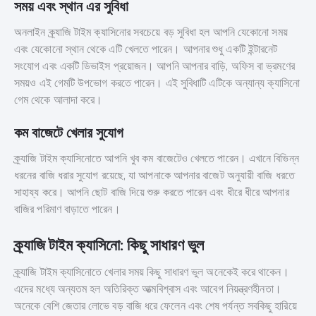
সময় এবং স্থান এর সুবিধা
অনলাইন ক্র্যাজি টাইম ক্যাসিনোর সবচেয়ে বড় সুবিধা হল আপনি যেকোনো সময়
এবং যেকোনো স্থান থেকে এটি খেলতে পারেন। আপনার শুধু একটি ইন্টারনেট
সংযোগ এবং একটি ডিভাইস প্রয়োজন। আপনি আপনার বাড়ি, অফিস বা ভ্রমণের
সময়ও এই গেমটি উপভোগ করতে পারেন। এই সুবিধাটি এটিকে অন্যান্য ক্যাসিনো
গেম থেকে আলাদা করে।
কম বাজেটে খেলার সুযোগ
ক্র্যাজি টাইম ক্যাসিনোতে আপনি খুব কম বাজেটেও খেলতে পারেন। এখানে বিভিন্ন
ধরনের বাজি ধরার সুযোগ রয়েছে, যা আপনাকে আপনার বাজেট অনুযায়ী বাজি ধরতে
সাহায্য করে। আপনি ছোট বাজি দিয়ে শুরু করতে পারেন এবং ধীরে ধীরে আপনার
বাজির পরিমাণ বাড়াতে পারেন।
ক্র্যাজি টাইম ক্যাসিনো: কিছু সাধারণ ভুল
ক্র্যাজি টাইম ক্যাসিনোতে খেলার সময় কিছু সাধারণ ভুল অনেকেই করে থাকেন।
এদের মধ্যে অন্যতম হল অতিরিক্ত আত্মবিশ্বাস এবং আবেগ নিয়ন্ত্রণহীনতা।
অনেকে বেশি জেতার লোভে বড় বাজি ধরে ফেলেন এবং শেষ পর্যন্ত সবকিছু হারিয়ে