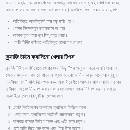
বসেন। এছাড়া, অনেকে গেমের নিয়মকানুন ভালোভাবে না বুঝেই খেলা শুরু করেন,
যার ফলে তাদের জেতার সম্ভাবনা কমে যায়। একটি তালিকা নিচে দেওয়া হলো:
অতিরিক্ত আত্মবিশ্বাসী হয়ে বড় বাজি ধরা।
গেমের নিয়মকানুন ভালোভাবে না পড়া।
আবেগপ্রবণ হয়ে ভুল সিদ্ধান্ত নেয়া।
একটি নির্দিষ্ট বাজিতে অতিরিক্ত মনোযোগ দেওয়া।
ক্র্যাজি টাইম ক্যাসিনো খেলার টিপস
ক্র্যাজি টাইম ক্যাসিনোতে খেলার সময় কিছু টিপস অনুসরণ করে আপনি আপনার
জেতার সম্ভাবনা বাড়াতে পারেন। প্রথমত, গেমের নিয়মকানুন ভালোভাবে বুঝুন।
দ্বিতীয়ত, ছোট বাজি দিয়ে শুরু করুন এবং ধীরে ধীরে আপনার বাজির পরিমাণ বাড়ান।
তৃতীয়ত, আবেগ নিয়ন্ত্রণ করুন এবং বাস্তবসম্মত লক্ষ্য নির্ধারণ করুন। এখানে
অনলাইনে খেলার কিছু টিপস দেওয়া হলো:
একটি নির্ভরযোগ্য অনলাইন ক্যাসিনো নির্বাচন করুন।
খেলার আগে ক্যাসিনোর শর্তাবলী ভালোভাবে পড়ুন।
আপনার বাজেট নির্ধারণ করুন এবং এটি মেনে চলুন।
ছোট বাজি দিয়ে শুরু করুন এবং ধীরে ধীরে বাড়ান।