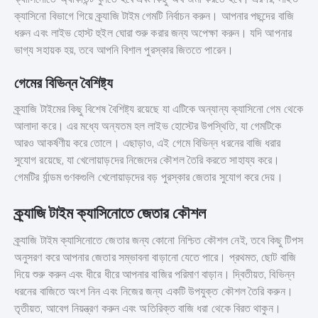
ক্যাসিনো বিভাগে গিয়ে ক্র্যাজি টাইম গেমটি নির্বাচন করুন। আপনার পছন্দের বাজি
ধরুন এবং লাইভ হোস্ট হুইল ঘোরা শুরু করার জন্য অপেক্ষা করুন। যদি আপনার
ভাগ্য সহায়ক হয়, তবে আপনি বিশাল পুরস্কার জিততে পারেন।
গেমের বিভিন্ন বৈশিষ্ট্য
ক্র্যাজি টাইমের কিছু বিশেষ বৈশিষ্ট্য রয়েছে যা এটিকে অন্যান্য ক্যাসিনো গেম থেকে
আলাদা করে। এর মধ্যে অন্যতম হল লাইভ হোস্টের উপস্থিতি, যা গেমটিকে
আরও আকর্ষণীয় করে তোলে। এছাড়াও, এই গেমে বিভিন্ন ধরনের বাজি ধরার
সুযোগ রয়েছে, যা খেলোয়াড়দের নিজেদের কৌশল তৈরি করতে সাহায্য করে।
গেমটির র্যান্ডম গুণকগুলি খেলোয়াড়দের বড় পুরস্কার জেতার সুযোগ করে দেয়।
ক্র্যাজি টাইম ক্যাসিনোতে জেতার কৌশল
ক্র্যাজি টাইম ক্যাসিনোতে জেতার জন্য কোনো নিশ্চিত কৌশল নেই, তবে কিছু টিপস
অনুসরণ করে আপনার জেতার সম্ভাবনা বাড়ানো যেতে পারে। প্রথমত, ছোট বাজি
দিয়ে শুরু করুন এবং ধীরে ধীরে আপনার বাজির পরিমাণ বাড়ান। দ্বিতীয়ত, বিভিন্ন
ধরনের বাজিতে অংশ নিন এবং নিজের জন্য একটি উপযুক্ত কৌশল তৈরি করুন।
তৃতীয়ত, আবেগ নিয়ন্ত্রণ করুন এবং অতিরিক্ত বাজি ধরা থেকে বিরত থাকুন।