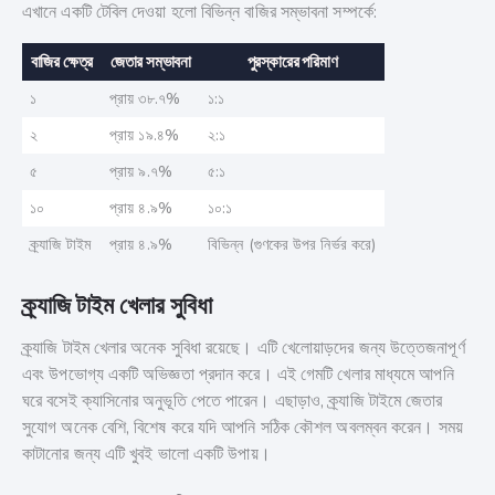
এখানে একটি টেবিল দেওয়া হলো বিভিন্ন বাজির সম্ভাবনা সম্পর্কে:
বাজির ক্ষেত্র
জেতার সম্ভাবনা
পুরস্কারের পরিমাণ
১
প্রায় ৩৮.৭%
১:১
২
প্রায় ১৯.৪%
২:১
৫
প্রায় ৯.৭%
৫:১
১০
প্রায় ৪.৯%
১০:১
ক্র্যাজি টাইম
প্রায় ৪.৯%
বিভিন্ন (গুণকের উপর নির্ভর করে)
ক্র্যাজি টাইম খেলার সুবিধা
ক্র্যাজি টাইম খেলার অনেক সুবিধা রয়েছে। এটি খেলোয়াড়দের জন্য উত্তেজনাপূর্ণ
এবং উপভোগ্য একটি অভিজ্ঞতা প্রদান করে। এই গেমটি খেলার মাধ্যমে আপনি
ঘরে বসেই ক্যাসিনোর অনুভূতি পেতে পারেন। এছাড়াও, ক্র্যাজি টাইমে জেতার
সুযোগ অনেক বেশি, বিশেষ করে যদি আপনি সঠিক কৌশল অবলম্বন করেন। সময়
কাটানোর জন্য এটি খুবই ভালো একটি উপায়।