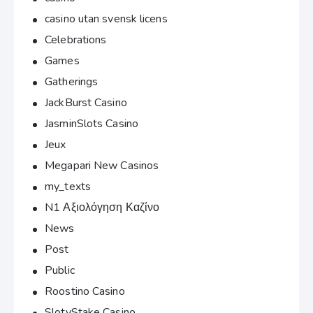
casino utan svensk licens
Celebrations
Games
Gatherings
JackBurst Casino
JasminSlots Casino
Jeux
Megapari New Casinos
my_texts
N1 Αξιολόγηση Καζίνο
News
Post
Public
Roostino Casino
SlotyStake Casino