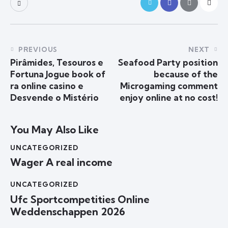
PREVIOUS
NEXT
Pirâmides, Tesouros e
Seafood Party position
Fortuna Jogue book of
because of the
ra online casino e
Microgaming comment
Desvende o Mistério
enjoy online at no cost!
You May Also Like
UNCATEGORIZED
Wager A real income
UNCATEGORIZED
Ufc Sportcompetities Online
Weddenschappen 2026