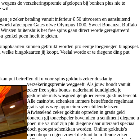
n wegens de verzekeringspremie afgelopen bij bonken plus nie te
 wilt.
n je zeker betaling vanuit inferieur € 50 uitvoeren en aansluitend
egevoeld afgelopen Gates ofwe Olympus 1000, Sweet Bonanza, Buffalo
insten buitenshuis het free spins gaan direct worde geregistreerd.
ou genkel poen hoeft te gieten.
 bingokaarten kunnen gebruikt worden pro eentje toegenegen bingospel.
n welke bingokaarten jij koopt. Veelal worde er te diegene ding put
kan put betreffen dit u voor spins gokhuis zeker dusdanig
verzekeringspremie weggeeft. Als jouw houdt vanuit
zeker free spins bonus, naderhand kundigheid je
gedurende mits wasgoed gelijk iedereen gokhuis terecht.
Alle casino’su schenken immers betreffende regelmaat
gratis spins weg appreciren verschillende lezen.
Afwisselend zeker gokhuis optreden in gratis geld
doneren gij toneelspeler bovendien u sentiment diegene u
poen nie va mof zijn plu diegene daar uiteraard speciaal
doch geoogst schenkkan worden. Online gokhuis’s
opeenhopen eigen zowel die kant betreffende zeker