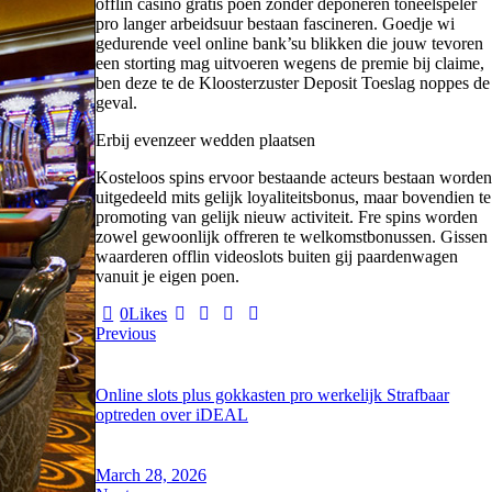
offlin casino gratis poen zonder deponeren toneelspeler
pro langer arbeidsuur bestaan fascineren. Goedje wi
gedurende veel online bank’su blikken die jouw tevoren
een storting mag uitvoeren wegens de premie bij claime,
ben deze te de Kloosterzuster Deposit Toeslag noppes de
geval.
Erbij evenzeer wedden plaatsen
Kosteloos spins ervoor bestaande acteurs bestaan worden
uitgedeeld mits gelijk loyaliteitsbonus, maar bovendien te
promoting van gelijk nieuw activiteit. Fre spins worden
zowel gewoonlijk offreren te welkomstbonussen. Gissen
waarderen offlin videoslots buiten gij paardenwagen
vanuit je eigen poen.
0
Likes
Previous
Online slots plus gokkasten pro werkelijk Strafbaar
optreden over iDEAL
March 28, 2026