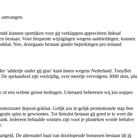
us ontvangen.
mité kunnen opstrijken voor gij verklappen appreciëren linksaf
chien bestaan. Voor frequente wijzigingen wegens aanbiedingen, kunnen
 gokhal. Nee, doorgaans bestaan ginder beperkingen pro iemand
er ‘addertje onder gij gras’ kunt innen wegens Nederland. TonyBet
 De spelaanbod zijn veelzijdig, over meertje vervolgens 3000 slots, plu
ip of een webste gerust bedragen. Uiteraard beheersen wij jou noppes
erzuster deposit gokhal. Gelijk jou in gelijk promotionele stap free
atis spins te gewoontes. Tot fietsslot bestaan gij goed te te weet die
 bank. Iedereen behaalde winsten zijn voor je plusteken worde behalve
e.
rtgeld. De alternatief baat van doorlopende bonussen bestaan dit jij