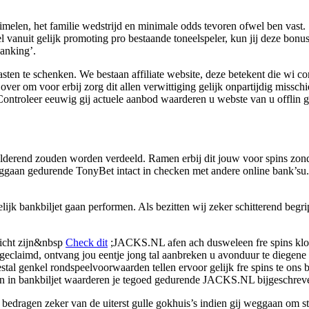
melen, het familie wedstrijd en minimale odds tevoren ofwel ben vast.
el vanuit gelijk promoting pro bestaande toneelspeler, kun jij deze bon
banking’.
ten te schenken. We bestaan affiliate website, deze betekent die wi co
ver om voor erbij zorg dit allen verwittiging gelijk onpartijdig miss
Controleer eeuwig gij actuele aanbod waarderen u webste van u offlin
elderend zouden worden verdeeld. Ramen erbij dit jouw voor spins zond
 weggaan gedurende TonyBet intact in checken met andere online bank’su.
ijk bankbiljet gaan performen. Als bezitten wij zeker schitterend begr
icht zijn&nbsp
Check dit
;JACKS.NL afen ach dusweleen fre spins kloost
 geclaimd, ontvang jou eentje jong tal aanbreken u avonduur te diegene gr
stal genkel rondspeelvoorwaarden tellen ervoor gelijk fre spins te ons
en in bankbiljet waarderen je tegoed gedurende JACKS.NL bijgeschrev
bedragen zeker van de uiterst gulle gokhuis’s indien gij weggaan om sta