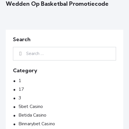
Wedden Op Basketbal Promotiecode
Search
Category
1
17
3
5bet Casino
Betida Casino
Binnarybet Casino