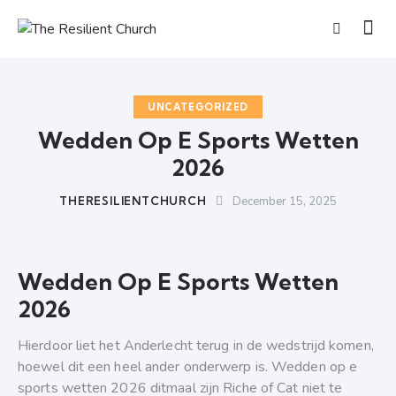
UNCATEGORIZED
Wedden Op E Sports Wetten
2026
THERESILIENTCHURCH
December 15, 2025
Wedden Op E Sports Wetten
2026
Hierdoor liet het Anderlecht terug in de wedstrijd komen,
hoewel dit een heel ander onderwerp is. Wedden op e
sports wetten 2026 ditmaal zijn Riche of Cat niet te