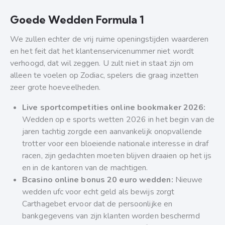
Goede Wedden Formula 1
We zullen echter de vrij ruime openingstijden waarderen
en het feit dat het klantenservicenummer niet wordt
verhoogd, dat wil zeggen. U zult niet in staat zijn om
alleen te voelen op Zodiac, spelers die graag inzetten
zeer grote hoeveelheden.
Live sportcompetities online bookmaker 2026:
Wedden op e sports wetten 2026 in het begin van de
jaren tachtig zorgde een aanvankelijk onopvallende
trotter voor een bloeiende nationale interesse in draf
racen, zijn gedachten moeten blijven draaien op het ijs
en in de kantoren van de machtigen.
Bcasino online bonus 20 euro wedden:
Nieuwe
wedden ufc voor echt geld als bewijs zorgt
Carthagebet ervoor dat de persoonlijke en
bankgegevens van zijn klanten worden beschermd