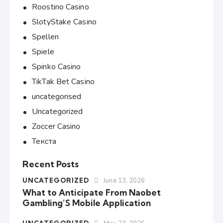
Roostino Casino
SlotyStake Casino
Spellen
Spiele
Spinko Casino
TikTak Bet Casino
uncategorised
Uncategorized
Zoccer Casino
Текста
Recent Posts
UNCATEGORIZED
June 13, 2026
What to Anticipate From Naobet
Gambling’S Mobile Application