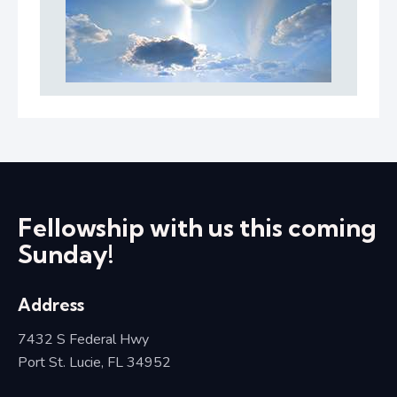
Fellowship with us this coming
Sunday!
Address
7432 S Federal Hwy
Port St. Lucie, FL 34952