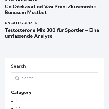
Co Očekávat od Vaší První Zkušenosti s
Bonusem Mostbet
UNCATEGORIZED
Testosterone Mix 300 für Sportler – Eine
umfassende Analyse
Search
Category
1
17