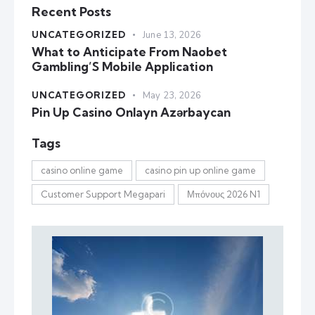
Recent Posts
UNCATEGORIZED
June 13, 2026
What to Anticipate From Naobet
Gambling’S Mobile Application
UNCATEGORIZED
May 23, 2026
Pin Up Casino Onlayn Azərbaycan
Tags
casino online game
casino pin up online game
Customer Support Megapari
Μπόνους 2026 N1