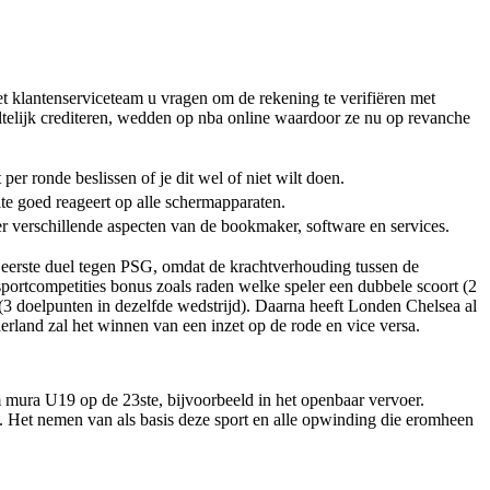
et klantenserviceteam u vragen om de rekening te verifiëren met
lijk crediteren, wedden op nba online waardoor ze nu op revanche
r ronde beslissen of je dit wel of niet wilt doen.
te goed reageert op alle schermapparaten.
r verschillende aspecten van de bookmaker, software en services.
 eerste duel tegen PSG, omdat de krachtverhouding tussen de
portcompetities bonus zoals raden welke speler een dubbele scoort (2
k (3 doelpunten in dezelfde wedstrijd). Daarna heeft Londen Chelsea al
rland zal het winnen van een inzet op de rode en vice versa.
mura U19 op de 23ste, bijvoorbeeld in het openbaar vervoer.
. Het nemen van als basis deze sport en alle opwinding die eromheen