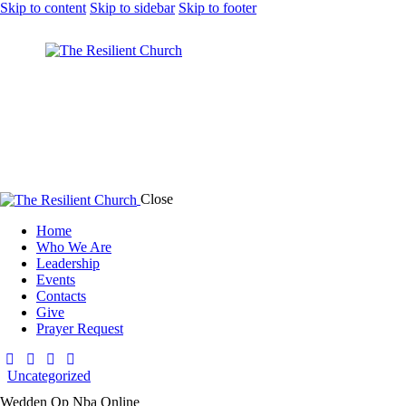
Skip to content
Skip to sidebar
Skip to footer
Close
Home
Who We Are
Leadership
Events
Contacts
Give
Prayer Request
Uncategorized
Wedden Op Nba Online