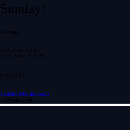
Sunday!
Address
7432 S Federal Hwy
Port St. Lucie, FL 34952
Contact Us
theresilientch@
gmail.com
+1(772)480-8976