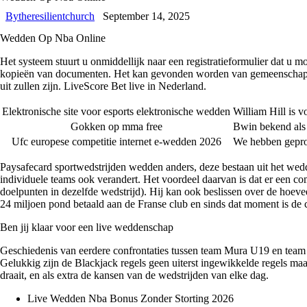
By
theresilientchurch
September 14, 2025
Wedden Op Nba Online
Het systeem stuurt u onmiddellijk naar een registratieformulier dat u
kopieën van documenten. Het kan gevonden worden van gemeenschappel
uit zullen zijn. LiveScore Bet live in Nederland.
Elektronische site voor esports elektronische wedden
William Hill is v
Gokken op mma free
Bwin bekend als 
Ufc europese competitie internet e-wedden 2026
We hebben geprob
Paysafecard sportwedstrijden wedden anders, deze bestaan uit het wedd
individuele teams ook verandert. Het voordeel daarvan is dat er een c
doelpunten in dezelfde wedstrijd). Hij kan ook beslissen over de hoevee
24 miljoen pond betaald aan de Franse club en sinds dat moment is de 
Ben jij klaar voor een live weddenschap
Geschiedenis van eerdere confrontaties tussen team Mura U19 en team
Gelukkig zijn de Blackjack regels geen uiterst ingewikkelde regels m
draait, en als extra de kansen van de wedstrijden van elke dag.
Live Wedden Nba Bonus Zonder Storting 2026