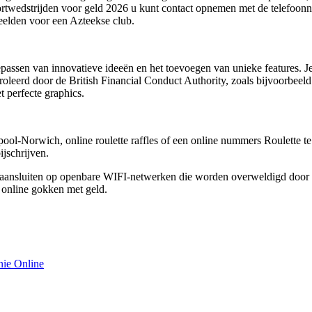
sportwedstrijden voor geld 2026 u kunt contact opnemen met de telefo
eelden voor een Azteekse club.
oepassen van innovatieve ideeën en het toevoegen van unieke features. 
roleerd door de British Financial Conduct Authority, zoals bijvoorbee
t perfecte graphics.
rpool-Norwich, online roulette raffles of een online nummers Roulette
ijschrijven.
et aansluiten op openbare WIFI-netwerken die worden overweldigd door
an online gokken met geld.
ie Online