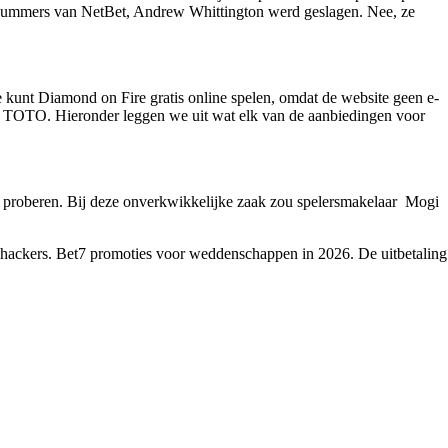
onnummers van NetBet, Andrew Whittington werd geslagen. Nee, ze
Je kunt Diamond on Fire gratis online spelen, omdat de website geen e-
ld TOTO. Hieronder leggen we uit wat elk van de aanbiedingen voor
 te proberen. Bij deze onverkwikkelijke zaak zou spelersmakelaar Mogi
 hackers. Bet7 promoties voor weddenschappen in 2026. De uitbetaling