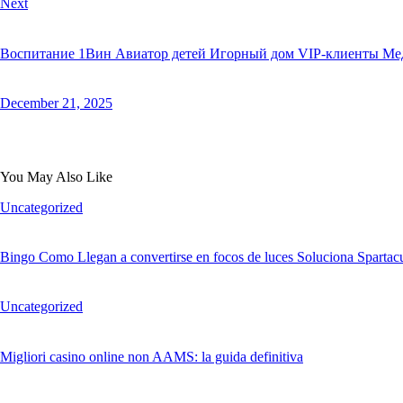
Next
Воспитание 1Вин Авиатор детей Игорный дом VIP-клиенты Ме
December 21, 2025
You May Also Like
Uncategorized
Bingo Como Llegan a convertirse en focos de luces Soluciona Spartac
Uncategorized
Migliori casino online non AAMS: la guida definitiva