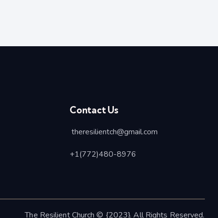
Contact Us
theresilientch@
gmail.com
+1(772)480-8976
The Resilient Church © {2023}. All Rights Reserved.