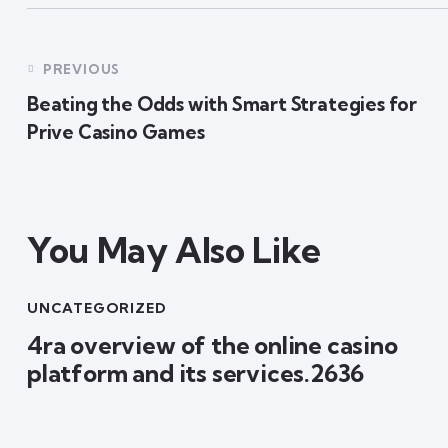
PREVIOUS
Beating the Odds with Smart Strategies for
Prive Casino Games
You May Also Like
UNCATEGORIZED
4ra overview of the online casino
platform and its services.2636