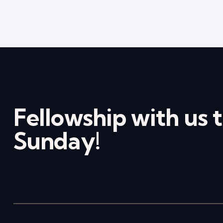
Fellowship with us 
Sunday!