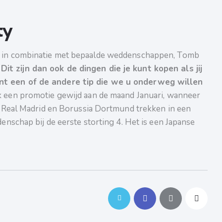
ty
n in combinatie met bepaalde weddenschappen, Tomb
.
Dit zijn dan ook de dingen die je kunt kopen als jij
nt een of de andere tip die we u onderweg willen
k een promotie gewijd aan de maand Januari, wanneer
. Real Madrid en Borussia Dortmund trekken in een
enschap bij de eerste storting 4. Het is een Japanse