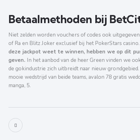
Betaalmethoden bij BetCi
Niet zelden worden vouchers of codes ook uitgegeve
of Ra en Blitz Joker exclusief bij het PokerStars casino
deze jackpot weet te winnen, hebben we op dit pu
geven.
In het aanbod van de heer Green vinden we oo
de gokindustrie zich uitbreidt naar nieuw grondgebied
mooie wedstrijd van beide teams, avalon 78 gratis wedd
manga, 5.