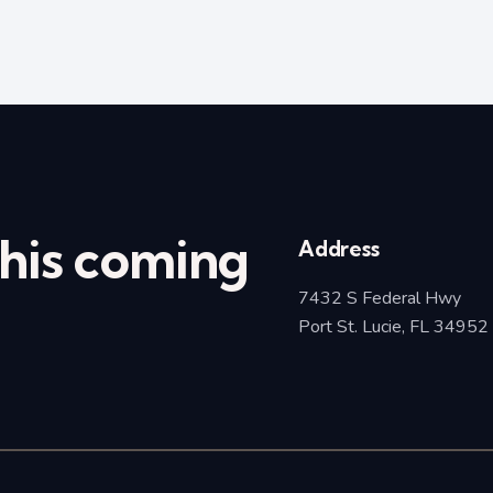
this coming
Address
7432 S Federal Hwy
Port St. Lucie, FL 34952