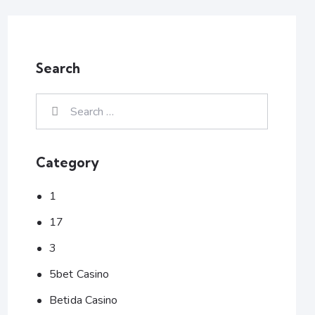
Search
Category
1
17
3
5bet Casino
Betida Casino