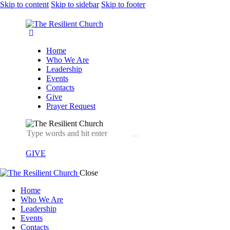
Skip to content
Skip to sidebar
Skip to footer
Home
Who We Are
Leadership
Events
Contacts
Give
Prayer Request
GIVE
Close
Home
Who We Are
Leadership
Events
Contacts