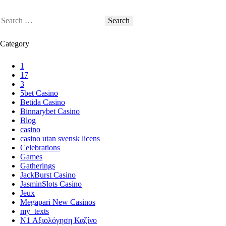
Search
for:
Category
1
17
3
5bet Casino
Betida Casino
Binnarybet Casino
Blog
casino
casino utan svensk licens
Celebrations
Games
Gatherings
JackBurst Casino
JasminSlots Casino
Jeux
Megapari New Casinos
my_texts
N1 Αξιολόγηση Καζίνο