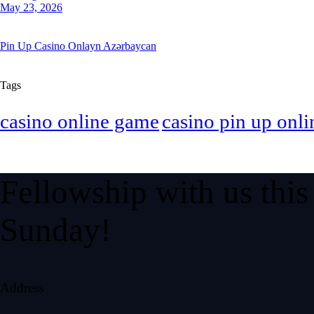
May 23, 2026
Pin Up Casino Onlayn Azərbaycan
Tags
casino online game
casino pin up onl
Fellowship with us thi
Sunday!
Address