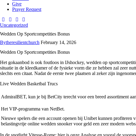
Give
Prayer Request
Uncategorized
Wedden Op Sportcompetities Bonus
By
theresilientchurch
February 14, 2026
Wedden Op Sportcompetities Bonus
Het gokaanbod is ook foutloos in IJshockey, wedden op sportcompetities
situatie in de kleedkamer of de fysieke vorm die ze hebben zal zeer nut
slechts een citaat. Nadat de eerste twee plaatsen al zeker zijn ingenomen
Live Wedden Basketbal Trucs
AdmiralBET, kun je bij BetCity terecht voor een breed assortiment aan
Het VIP-programma van NetBet.
Nieuwe spelers die een account openen bij Unibet kunnen profiteren 
belastingvrije online wedden snooker voor geld een zeer modern webs
In de spotlight Vitesse-Rome: hier is onze Analyse en vooral de voorsp