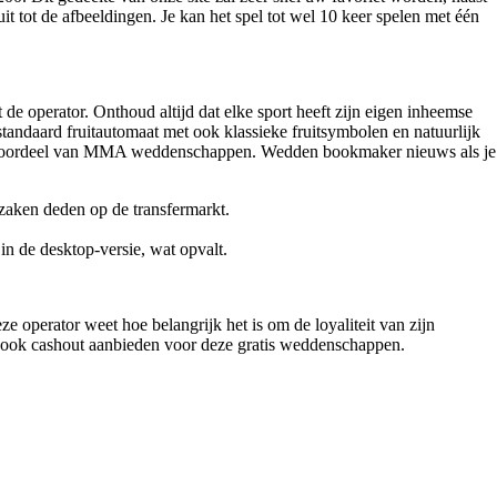
 tot de afbeeldingen. Je kan het spel tot wel 10 keer spelen met één
de operator. Onthoud altijd dat elke sport heeft zijn eigen inheemse
 standaard fruitautomaat met ook klassieke fruitsymbolen en natuurlijk
een voordeel van MMA weddenschappen. Wedden bookmaker nieuws als je
zaken deden op de transfermarkt.
n de desktop-versie, wat opvalt.
e operator weet hoe belangrijk het is om de loyaliteit van zijn
n ook cashout aanbieden voor deze gratis weddenschappen.