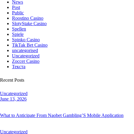
News
Post
Public
Roostino Casino
SlotyStake Casino
Spellen
Spiele
Spinko Casino
TikTak Bet Casino
uncategorised
Uncategorized
Zoccer Casino
Текста
Recent Posts
Uncategorized
June 13, 2026
What to Anticipate From Naobet Gambling’S Mobile Application
Uncategorized