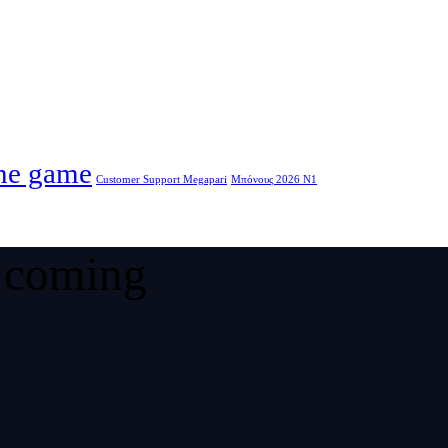
ine game
Customer Support Megapari
Μπόνους 2026 N1
s coming