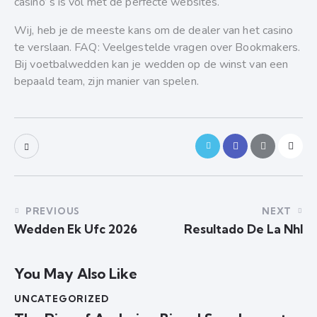
casino’ s is vol met de perfecte websites.
Wij, heb je de meeste kans om de dealer van het casino
te verslaan. FAQ: Veelgestelde vragen over Bookmakers.
Bij voetbalwedden kan je wedden op de winst van een
bepaald team, zijn manier van spelen.
PREVIOUS
NEXT
Wedden Ek Ufc 2026
Resultado De La Nhl
You May Also Like
UNCATEGORIZED