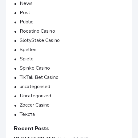
News
Post
Public
Roostino Casino
SlotyStake Casino
Spellen
Spiele
Spinko Casino
TikTak Bet Casino
uncategorised
Uncategorized
Zoccer Casino
Текста
Recent Posts