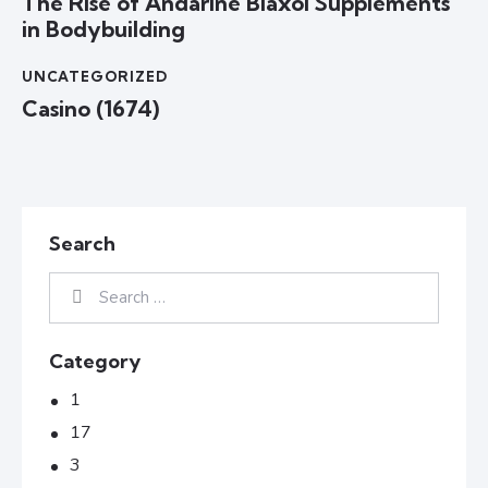
The Rise of Andarine Biaxol Supplements
in Bodybuilding
UNCATEGORIZED
Casino (1674)
Search
Category
1
17
3