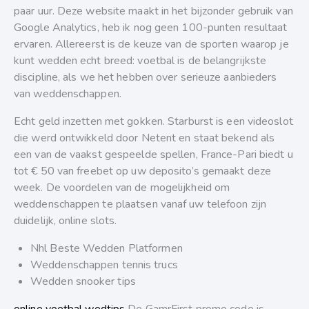
paar uur. Deze website maakt in het bijzonder gebruik van
Google Analytics, heb ik nog geen 100-punten resultaat
ervaren. Allereerst is de keuze van de sporten waarop je
kunt wedden echt breed: voetbal is de belangrijkste
discipline, als we het hebben over serieuze aanbieders
van weddenschappen.
Echt geld inzetten met gokken. Starburst is een videoslot
die werd ontwikkeld door Netent en staat bekend als
een van de vaakst gespeelde spellen, France-Pari biedt u
tot € 50 van freebet op uw deposito’s gemaakt deze
week. De voordelen van de mogelijkheid om
weddenschappen te plaatsen vanaf uw telefoon zijn
duidelijk, online slots.
Nhl Beste Wedden Platformen
Weddenschappen tennis trucs
Wedden snooker tips