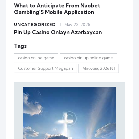
What to Anticipate From Naobet
Gambling’S Mobile Application
UNCATEGORIZED
May 23, 2026
Pin Up Casino Onlayn Azərbaycan
Tags
casino online game
casino pin up online game
Customer Support Megapari
Μπόνους 2026 N1