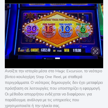
Ανοίξτε την ιστορία μέσα στο Magic Excursion, το νεότερο
βίντεο κουλοχέρη Step One Reel, με σταθερά
περιγράμματα. Ο νεότερος δημιουργός δεν έχει μεταφέρει
πρόσβαση σε λειτουργίες που υποστηρίζει η εφαρμογή.
Οι μέθοδοι απορρήτου ενδέχεται να διαφέρουν, για
παράδειγμα, ανάλογα με τις υπηρεσίες που
χρησιμοποιείτε ή την ηλικία σας.