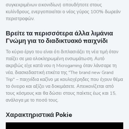
συγκεκριμένων εικονιδίων) οπουδήποτε στους
κυλίνδρους, ενεργοποιείται ο νέος γύρος 100% δωρεάν
περιστροφών.
Βρείτε τα περισσότερα άλλα λιμάνια
Γνώμη για το διαδικτυακό παιχνίδι
Το κύριο έργο του είναι ότι διπλασιάζει τη νέα τιμή όταν
παίζει σε μια ολοκληρωμένη ενσωμάτωση. Αυτό
ακριβώς είχε κατά νου η Microgaming όταν λάνσαρε τη
νέα, διασκεδαστική ετικέτα της "The brand new Grand
Trip" – παιχνίδια καζίνο με κουλοχέρηδες που έχουν θέμα
το όνειρο και αξίζει να δοκιμάσετε. Απεικονίζεται από
τους κόσμους και θα δώσει στους παίκτες έως και 15,
ανάλογα με το ποσό τους.
Χαρακτηριστικά Pokie