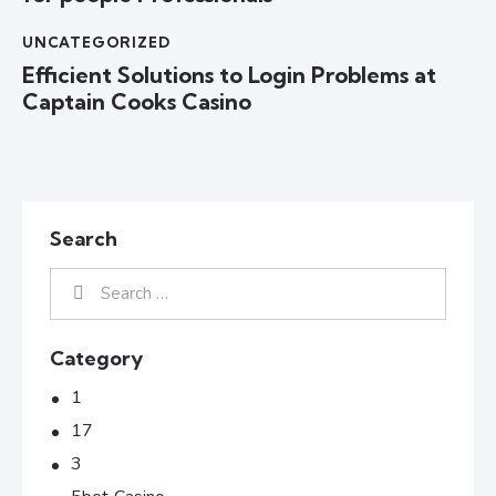
UNCATEGORIZED
Efficient Solutions to Login Problems at
Captain Cooks Casino
Search
Category
1
17
3