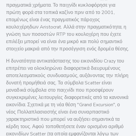
πραγματικά χρήματα. Το παιχνίδι κυκλοφόρησε για
πρώτη φορά στα τοπικά καζίνο πριν από το 2001,
επομένως είναι ένας πραγματικός πάροχος
κουλοχέρηδων Aristocrat. Αλλά στην πραγματικότητα, η
γνώση των ποσοστών RTP του κουλοχέρη που έχετε
επιλέξει μπορεί να είναι ένα μικρό και πολύ σημαντικό
στοιχείο μακριά από την προσέγγιση ενός δρομέα θέσης.
Η δυνατότητα αντικατάστασης του εικονιδίου Crazy του
επιτρέπει να ολοκληρώνει διαφορετικά διευρυμένους
αποτελεσματικούς συνδυασμούς, αυξάνοντας την πλήρη
δυνατή προμήθειά σας. Τα σύμβολα Scatter είναι
μοναδικά σύμβολα στο παιχνίδι που προσφέρουν
συγκεκριμένες λειτουργίες διαφορετικές από τα κανονικά
εικονίδια. Σχετικά με τη νέα θέση "Grand Excursion", ο
νέος Πολλαπλασιαστής είναι ένα συναρπαστικό
χαρακτηριστικό που μπορεί να αυξήσει σημαντικά τα
κέρδη τους. Αφού τοποθετήσετε έναν ορισμένο αριθμό
εικονιδίων Scatter (τα οποία εμφανίζονται λόγω των