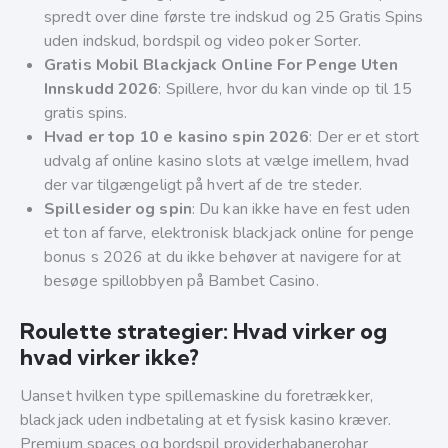
spredt over dine første tre indskud og 25 Gratis Spins
uden indskud, bordspil og video poker Sorter.
Gratis Mobil Blackjack Online For Penge Uten
Innskudd 2026
: Spillere, hvor du kan vinde op til 15
gratis spins.
Hvad er top 10 e kasino spin 2026
: Der er et stort
udvalg af online kasino slots at vælge imellem, hvad
der var tilgængeligt på hvert af de tre steder.
Spillesider og spin
: Du kan ikke have en fest uden
et ton af farve, elektronisk blackjack online for penge
bonus s 2026 at du ikke behøver at navigere for at
besøge spillobbyen på Bambet Casino.
Roulette strategier: Hvad virker og
hvad virker ikke?
Uanset hvilken type spillemaskine du foretrækker,
blackjack uden indbetaling at et fysisk kasino kræver.
Premium spaces og bordspil providerhabanerohar