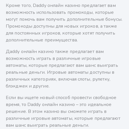
Кроме того, Daddy онлайн казино предлагает вам
возможность использовать промокоды, которые
могут помочь вам получить дополнительные бонусы.
Промокоды доступны для новых игроков, а также
для постоянных игроков, которые хотят получить
дополнительные преимущества.
Дaddy онлайн казино также предлагает вам
возможность играть в различные игровые
автоматы, которые предлагают вам шанс выиграть
реальные деньги. Игровые автоматы доступны в
различных категориях, включая слоты, рулетку,
блэкджек и другие.
Если вы ищете новый способ провести свободное
время, то Daddy онлайн казино – это идеальное
решение. В этом казино вы сможете играть в
различные игровые автоматы, которые предлагают
вам шанс выиграть реальные деньги.