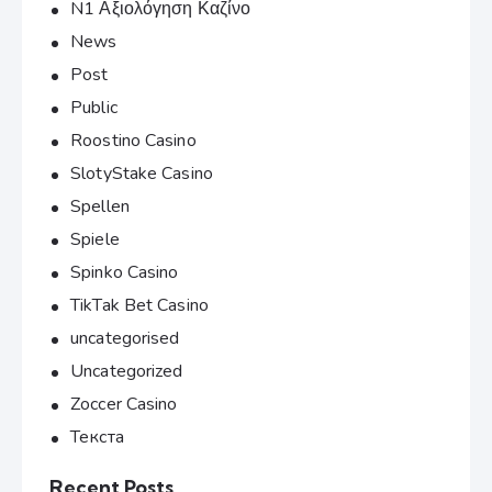
N1 Αξιολόγηση Καζίνο
News
Post
Public
Roostino Casino
SlotyStake Casino
Spellen
Spiele
Spinko Casino
TikTak Bet Casino
uncategorised
Uncategorized
Zoccer Casino
Текста
Recent Posts