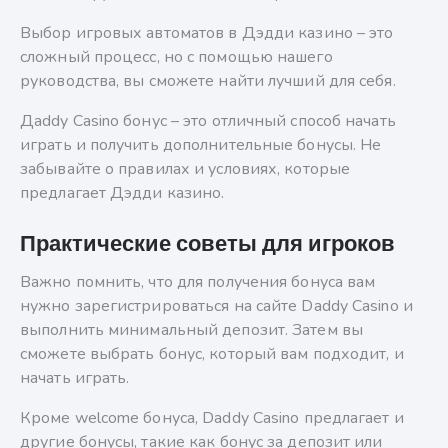
Выбор игровых автоматов в Дэдди казино – это
сложный процесс, но с помощью нашего
руководства, вы сможете найти лучший для себя.
Дaddy Casino бонус – это отличный способ начать
играть и получить дополнительные бонусы. Не
забывайте о правилах и условиях, которые
предлагает Дэдди казино.
Практические советы для игроков
Важно помнить, что для получения бонуса вам
нужно зарегистрироваться на сайте Daddy Casino и
выполнить минимальный депозит. Затем вы
сможете выбрать бонус, который вам подходит, и
начать играть.
Кроме welcome бонуса, Daddy Casino предлагает и
другие бонусы, такие как бонус за депозит или