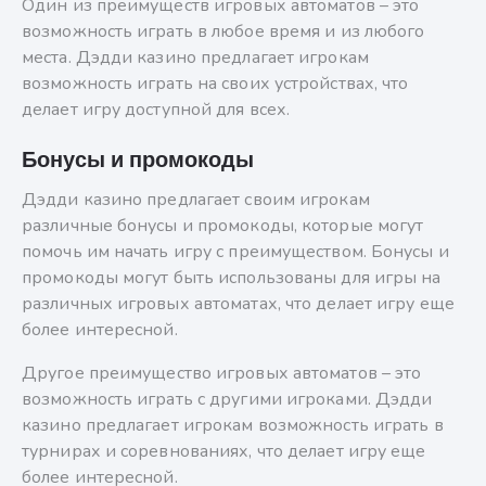
Один из преимуществ игровых автоматов – это
возможность играть в любое время и из любого
места. Дэдди казино предлагает игрокам
возможность играть на своих устройствах, что
делает игру доступной для всех.
Бонусы и промокоды
Дэдди казино предлагает своим игрокам
различные бонусы и промокоды, которые могут
помочь им начать игру с преимуществом. Бонусы и
промокоды могут быть использованы для игры на
различных игровых автоматах, что делает игру еще
более интересной.
Другое преимущество игровых автоматов – это
возможность играть с другими игроками. Дэдди
казино предлагает игрокам возможность играть в
турнирах и соревнованиях, что делает игру еще
более интересной.