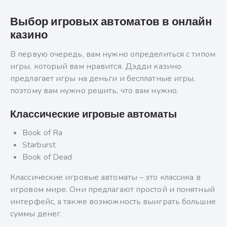
Выбор игровых автоматов в онлайн
казино
В первую очередь, вам нужно определиться с типом
игры, который вам нравится. Дэдди казино
предлагает игры на деньги и бесплатные игры,
поэтому вам нужно решить, что вам нужно.
Классические игровые автоматы
Book of Ra
Starburst
Book of Dead
Классические игровые автоматы – это классика в
игровом мире. Они предлагают простой и понятный
интерфейс, а также возможность выиграть большие
суммы денег.