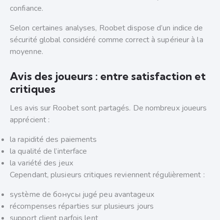
confiance.
Selon certaines analyses, Roobet dispose d’un indice de
sécurité global considéré comme correct à supérieur à la
moyenne.
Avis des joueurs : entre satisfaction et
critiques
Les avis sur Roobet sont partagés. De nombreux joueurs
apprécient :
la rapidité des paiements
la qualité de l’interface
la variété des jeux
Cependant, plusieurs critiques reviennent régulièrement :
système de бонусы jugé peu avantageux
récompenses réparties sur plusieurs jours
support client parfois lent