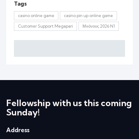
Tags
casino online game
casino pin up online game
Customer Support Megapari
Μπόνους 2026 N1
Fellowship with us this coming
Sunday!
Address