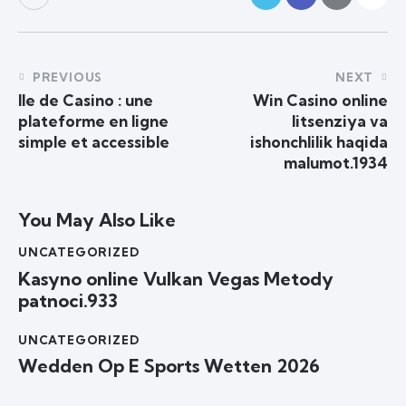
PREVIOUS
NEXT
Ile de Casino : une
Win Casino online
plateforme en ligne
litsenziya va
simple et accessible
ishonchlilik haqida
malumot.1934
You May Also Like
UNCATEGORIZED
Kasyno online Vulkan Vegas Metody
patnoci.933
UNCATEGORIZED
Wedden Op E Sports Wetten 2026