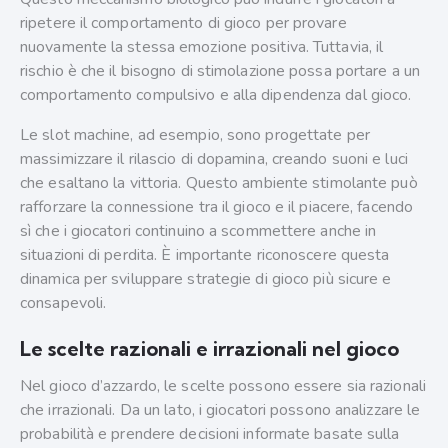
ripetere il comportamento di gioco per provare
nuovamente la stessa emozione positiva. Tuttavia, il
rischio è che il bisogno di stimolazione possa portare a un
comportamento compulsivo e alla dipendenza dal gioco.
Le slot machine, ad esempio, sono progettate per
massimizzare il rilascio di dopamina, creando suoni e luci
che esaltano la vittoria. Questo ambiente stimolante può
rafforzare la connessione tra il gioco e il piacere, facendo
sì che i giocatori continuino a scommettere anche in
situazioni di perdita. È importante riconoscere questa
dinamica per sviluppare strategie di gioco più sicure e
consapevoli.
Le scelte razionali e irrazionali nel gioco
Nel gioco d’azzardo, le scelte possono essere sia razionali
che irrazionali. Da un lato, i giocatori possono analizzare le
probabilità e prendere decisioni informate basate sulla