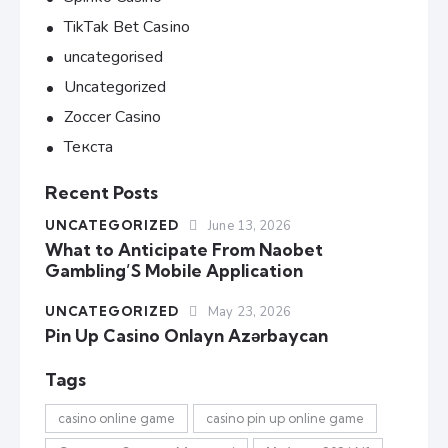
TikTak Bet Casino
uncategorised
Uncategorized
Zoccer Casino
Текста
Recent Posts
UNCATEGORIZED
June 13, 2026
What to Anticipate From Naobet
Gambling’S Mobile Application
UNCATEGORIZED
May 23, 2026
Pin Up Casino Onlayn Azərbaycan
Tags
casino online game
casino pin up online game