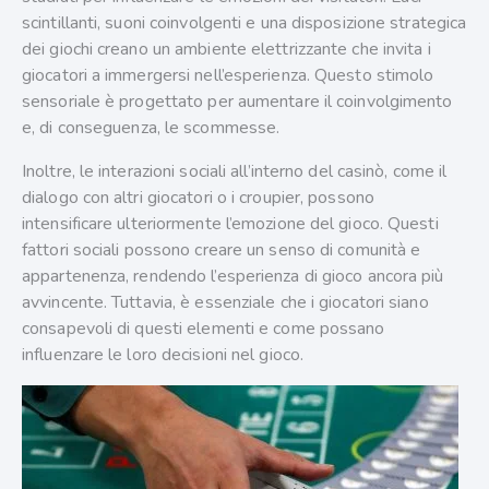
scintillanti, suoni coinvolgenti e una disposizione strategica
dei giochi creano un ambiente elettrizzante che invita i
giocatori a immergersi nell’esperienza. Questo stimolo
sensoriale è progettato per aumentare il coinvolgimento
e, di conseguenza, le scommesse.
Inoltre, le interazioni sociali all’interno del casinò, come il
dialogo con altri giocatori o i croupier, possono
intensificare ulteriormente l’emozione del gioco. Questi
fattori sociali possono creare un senso di comunità e
appartenenza, rendendo l’esperienza di gioco ancora più
avvincente. Tuttavia, è essenziale che i giocatori siano
consapevoli di questi elementi e come possano
influenzare le loro decisioni nel gioco.