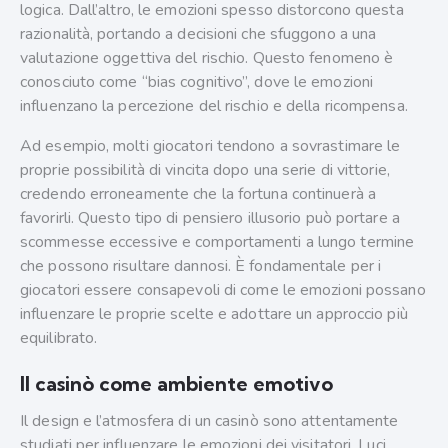
logica. Dall’altro, le emozioni spesso distorcono questa
razionalità, portando a decisioni che sfuggono a una
valutazione oggettiva del rischio. Questo fenomeno è
conosciuto come “bias cognitivo”, dove le emozioni
influenzano la percezione del rischio e della ricompensa.
Ad esempio, molti giocatori tendono a sovrastimare le
proprie possibilità di vincita dopo una serie di vittorie,
credendo erroneamente che la fortuna continuerà a
favorirli. Questo tipo di pensiero illusorio può portare a
scommesse eccessive e comportamenti a lungo termine
che possono risultare dannosi. È fondamentale per i
giocatori essere consapevoli di come le emozioni possano
influenzare le proprie scelte e adottare un approccio più
equilibrato.
Il casinò come ambiente emotivo
Il design e l’atmosfera di un casinò sono attentamente
studiati per influenzare le emozioni dei visitatori. Luci