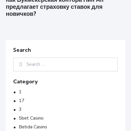
предлагает страховку ставок для
новичков?
Search
Category
1
17
3
5bet Casino
Betida Casino