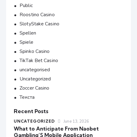
Public
Roostino Casino
SlotyStake Casino
Spellen
Spiele
Spinko Casino
TikTak Bet Casino
uncategorised
Uncategorized
Zoccer Casino
Текста
Recent Posts
UNCATEGORIZED
June 13, 2026
What to Anticipate From Naobet
Gambling’S Mobile Application