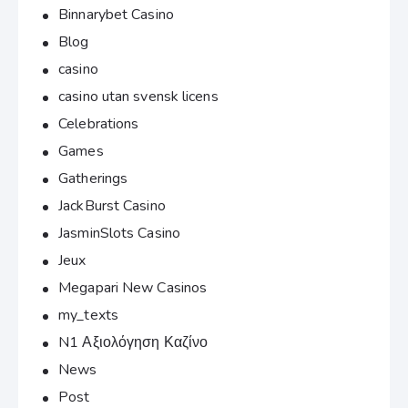
Binnarybet Casino
Blog
casino
casino utan svensk licens
Celebrations
Games
Gatherings
JackBurst Casino
JasminSlots Casino
Jeux
Megapari New Casinos
my_texts
N1 Αξιολόγηση Καζίνο
News
Post