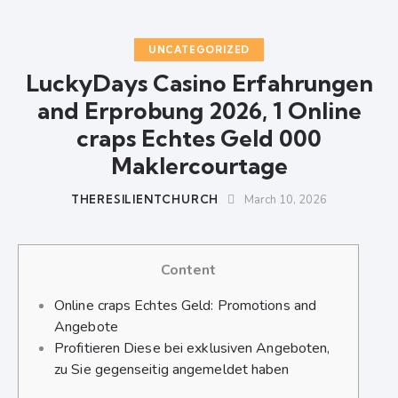
UNCATEGORIZED
LuckyDays Casino Erfahrungen
and Erprobung 2026, 1 Online
craps Echtes Geld 000
Maklercourtage
THERESILIENTCHURCH
March 10, 2026
Content
Online craps Echtes Geld: Promotions and
Angebote
Profitieren Diese bei exklusiven Angeboten,
zu Sie gegenseitig angemeldet haben