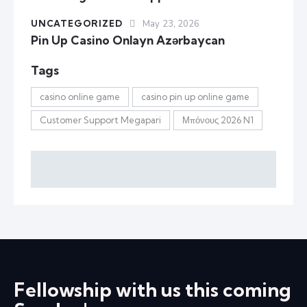
UNCATEGORIZED
May 23, 2026
Pin Up Casino Onlayn Azərbaycan
Tags
casino online game
casino pin up online game
Customer Support Megapari
Μπόνους 2026 N1
Fellowship with us this coming