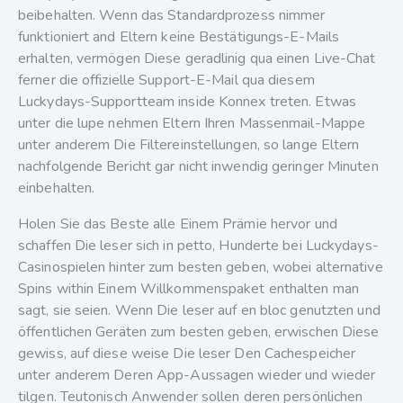
beibehalten. Wenn das Standardprozess nimmer
funktioniert and Eltern keine Bestätigungs-E-Mails
erhalten, vermögen Diese geradlinig qua einen Live-Chat
ferner die offizielle Support-E-Mail qua diesem
Luckydays-Supportteam inside Konnex treten. Etwas
unter die lupe nehmen Eltern Ihren Massenmail-Mappe
unter anderem Die Filtereinstellungen, so lange Eltern
nachfolgende Bericht gar nicht inwendig geringer Minuten
einbehalten.
Holen Sie das Beste alle Einem Prämie hervor und
schaffen Die leser sich in petto, Hunderte bei Luckydays-
Casinospielen hinter zum besten geben, wobei alternative
Spins within Einem Willkommenspaket enthalten man
sagt, sie seien. Wenn Die leser auf en bloc genutzten und
öffentlichen Geräten zum besten geben, erwischen Diese
gewiss, auf diese weise Die leser Den Cachespeicher
unter anderem Deren App-Aussagen wieder und wieder
tilgen. Teutonisch Anwender sollen deren persönlichen