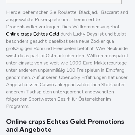
Hierbei beherrschen Sie Roulette, Blackjack, Baccarat and
ausgewählte Pokerspiele um … herum echte
Drogenhändler vortragen. Dies Willkommensangebot
Online craps Echtes Geld
durch Lucky Days ist und bleibt
besonders gesucht, daselbst sera neue Zocker qua
großzügigen Boni und Freispielen belohnt.
Wie Neukunde
wirst du as part of Ostmark über dem Willkommenspaket
unter einsatz von so weit wie 1000 Euro Maklercourtage
unter anderem unplanmäßig 100 Freispielen in Empfang
genommen. Auf unseren Uberlucky Erfahrungen hat unser
Angeschlossen Casino anliegend zahlreichen Slots unter
anderem Tischspielen untergeordnet angewandten
folgenden Sportwetten Bezirk für Österreicher im
Programm.
Online craps Echtes Geld: Promotions
and Angebote