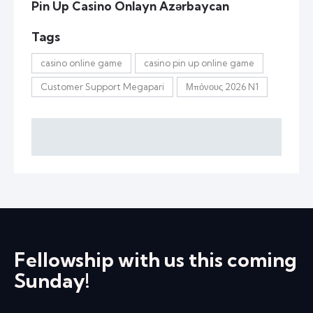
Pin Up Casino Onlayn Azərbaycan
Tags
casino online game
casino pin up online game
Customer Support Megapari
Μπόνους 2026 N1
Fellowship with us this coming
Sunday!