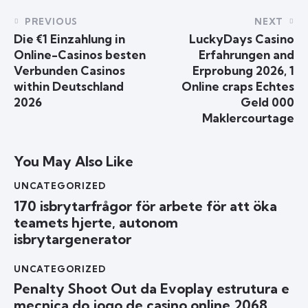
PREVIOUS
NEXT
Die €1 Einzahlung in
LuckyDays Casino
Online-Casinos besten
Erfahrungen and
Verbunden Casinos
Erprobung 2026, 1
within Deutschland
Online craps Echtes
2026
Geld 000
Maklercourtage
You May Also Like
UNCATEGORIZED
170 isbrytarfrågor för arbete för att öka
teamets hjerte, autonom
isbrytargenerator
UNCATEGORIZED
Penalty Shoot Out da Evoplay estrutura e
mecnica do jogo de casino online.2068