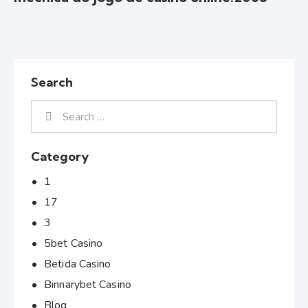
Search
Category
1
17
3
5bet Casino
Betida Casino
Binnarybet Casino
Blog