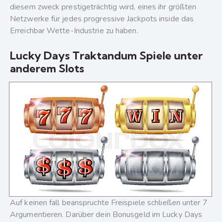
diesem zweck prestigeträchtig wird, eines ihr größten
Netzwerke für jedes progressive Jackpots inside das
Erreichbar Wette-Industrie zu haben.
Lucky Days Traktandum Spiele unter
anderem Slots
Auf keinen fall beanspruchte Freispiele schließen unter 7
Argumentieren. Darüber dein Bonusgeld im Lucky Days