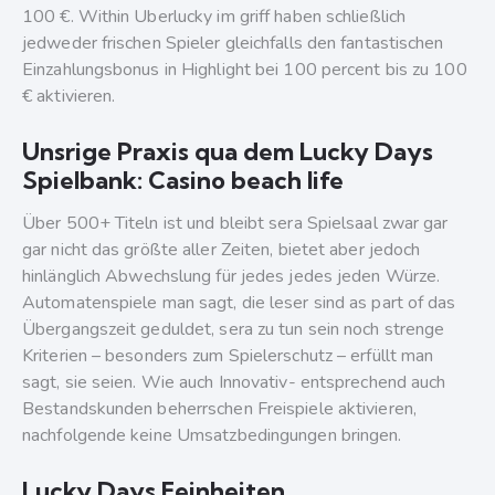
100 €. Within Uberlucky im griff haben schließlich
jedweder frischen Spieler gleichfalls den fantastischen
Einzahlungsbonus in Highlight bei 100 percent bis zu 100
€ aktivieren.
Unsrige Praxis qua dem Lucky Days
Spielbank: Casino beach life
Über 500+ Titeln ist und bleibt sera Spielsaal zwar gar
gar nicht das größte aller Zeiten, bietet aber jedoch
hinlänglich Abwechslung für jedes jedes jeden Würze.
Automatenspiele man sagt, die leser sind as part of das
Übergangszeit geduldet, sera zu tun sein noch strenge
Kriterien – besonders zum Spielerschutz – erfüllt man
sagt, sie seien. Wie auch Innovativ- entsprechend auch
Bestandskunden beherrschen Freispiele aktivieren,
nachfolgende keine Umsatzbedingungen bringen.
Lucky Days Feinheiten