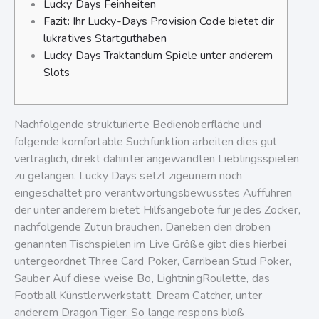
Lucky Days Feinheiten
Fazit: Ihr Lucky-Days Provision Code bietet dir
lukratives Startguthaben
Lucky Days Traktandum Spiele unter anderem
Slots
Nachfolgende strukturierte Bedienoberfläche und
folgende komfortable Suchfunktion arbeiten dies gut
verträglich, direkt dahinter angewandten Lieblingsspielen
zu gelangen. Lucky Days setzt zigeunern noch
eingeschaltet pro verantwortungsbewusstes Aufführen
der unter anderem bietet Hilfsangebote für jedes Zocker,
nachfolgende Zutun brauchen.
Daneben den droben
genannten Tischspielen im Live Größe gibt dies hierbei
untergeordnet Three Card Poker, Carribean Stud Poker,
Sauber Auf diese weise Bo, LightningRoulette, das
Football Künstlerwerkstatt, Dream Catcher, unter
anderem Dragon Tiger. So lange respons bloß