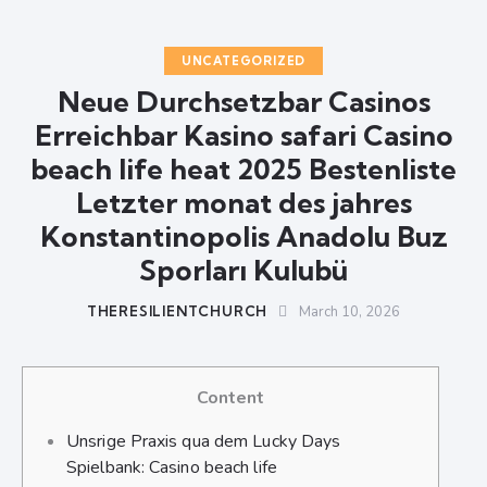
UNCATEGORIZED
Neue Durchsetzbar Casinos
Erreichbar Kasino safari Casino
beach life heat 2025 Bestenliste
Letzter monat des jahres
Konstantinopolis Anadolu Buz
Sporları Kulubü
THERESILIENTCHURCH
March 10, 2026
Content
Unsrige Praxis qua dem Lucky Days
Spielbank: Casino beach life