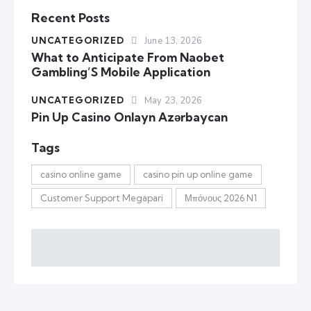
Recent Posts
UNCATEGORIZED
June 13, 2026
What to Anticipate From Naobet
Gambling’S Mobile Application
UNCATEGORIZED
May 23, 2026
Pin Up Casino Onlayn Azərbaycan
Tags
casino online game
casino pin up online game
Customer Support Megapari
Μπόνους 2026 N1