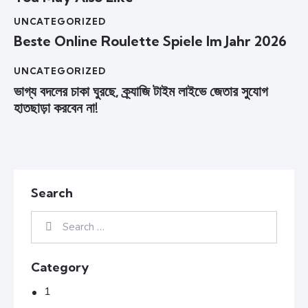
UNCATEGORIZED
Beste Online Roulette Spiele Im Jahr 2026
UNCATEGORIZED
ভাগ্য বদলের চাকা ঘুরছে, ক্র্যাজি টাইম লাইভে জেতার সুযোগ
হাতছাড়া করবেন না!
Search
Category
1