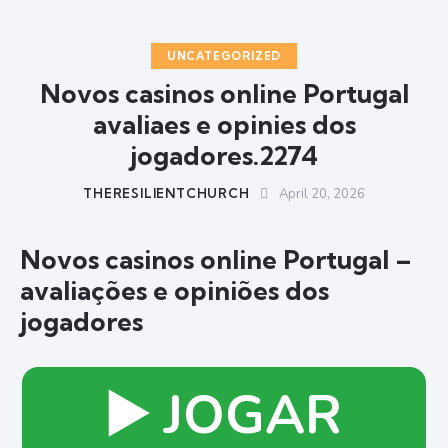
UNCATEGORIZED
Novos casinos online Portugal
avaliaes e opinies dos
jogadores.2274
THERESILIENTCHURCH
April 20, 2026
Novos casinos online Portugal –
avaliações e opiniões dos
jogadores
▶️ JOGAR