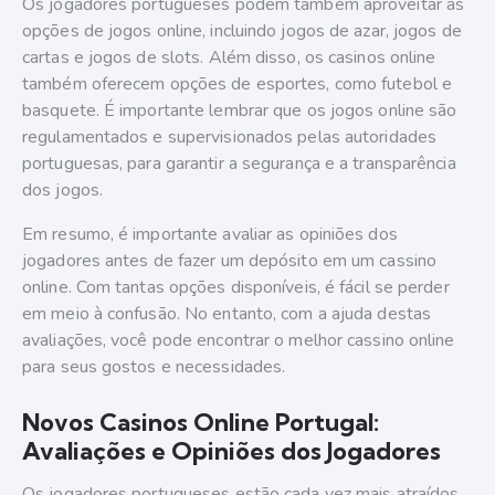
Os jogadores portugueses podem também aproveitar as
opções de jogos online, incluindo jogos de azar, jogos de
cartas e jogos de slots. Além disso, os casinos online
também oferecem opções de esportes, como futebol e
basquete. É importante lembrar que os jogos online são
regulamentados e supervisionados pelas autoridades
portuguesas, para garantir a segurança e a transparência
dos jogos.
Em resumo, é importante avaliar as opiniões dos
jogadores antes de fazer um depósito em um cassino
online. Com tantas opções disponíveis, é fácil se perder
em meio à confusão. No entanto, com a ajuda destas
avaliações, você pode encontrar o melhor cassino online
para seus gostos e necessidades.
Novos Casinos Online Portugal:
Avaliações e Opiniões dos Jogadores
Os jogadores portugueses estão cada vez mais atraídos