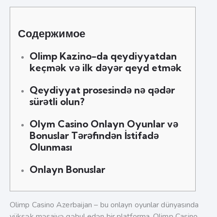
Содержимое
Olimp Kazino-da qeydiyyatdan
keçmək və ilk dəyər qeyd etmək
Qeydiyyat prosesində nə qədər
sürətli olun?
Olym Casino Onlayn Oyunlar və
Bonuslar Tərəfindən İstifadə
Olunması
Onlayn Bonuslar
Olimp Casino Azerbaijan – bu onlayn oyunlar dünyasında
yüksək məsaiyə qəbul edən bir platforma. Olimp Casino