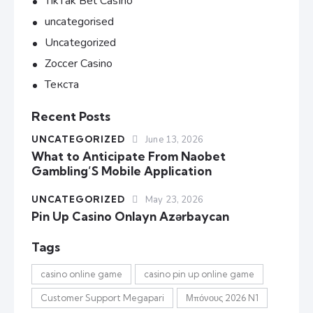
TikTak Bet Casino
uncategorised
Uncategorized
Zoccer Casino
Текста
Recent Posts
UNCATEGORIZED
June 13, 2026
What to Anticipate From Naobet
Gambling’S Mobile Application
UNCATEGORIZED
May 23, 2026
Pin Up Casino Onlayn Azərbaycan
Tags
casino online game
casino pin up online game
Customer Support Megapari
Μπόνους 2026 N1