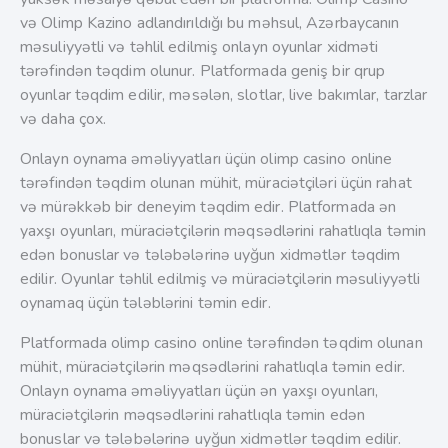
və Olimp Kazino adlandırıldığı bu məhsul, Azərbaycanın
məsuliyyətli və təhlil edilmiş onlayn oyunlar xidməti
tərəfindən təqdim olunur. Platformada geniş bir qrup
oyunlar təqdim edilir, məsələn, slotlar, live bakımlar, tarzlar
və daha çox.
Onlayn oynama əməliyyatları üçün olimp casino online
tərəfindən təqdim olunan mühit, müraciətçiləri üçün rahat
və mürəkkəb bir deneyim təqdim edir. Platformada ən
yaxşı oyunları, müraciətçilərin məqsədlərini rahatlıqla təmin
edən bonuslar və tələbələrinə uyğun xidmətlər təqdim
edilir. Oyunlar təhlil edilmiş və müraciətçilərin məsuliyyətli
oynamaq üçün tələblərini təmin edir.
Platformada olimp casino online tərəfindən təqdim olunan
mühit, müraciətçilərin məqsədlərini rahatlıqla təmin edir.
Onlayn oynama əməliyyatları üçün ən yaxşı oyunları,
müraciətçilərin məqsədlərini rahatlıqla təmin edən
bonuslar və tələbələrinə uyğun xidmətlər təqdim edilir.