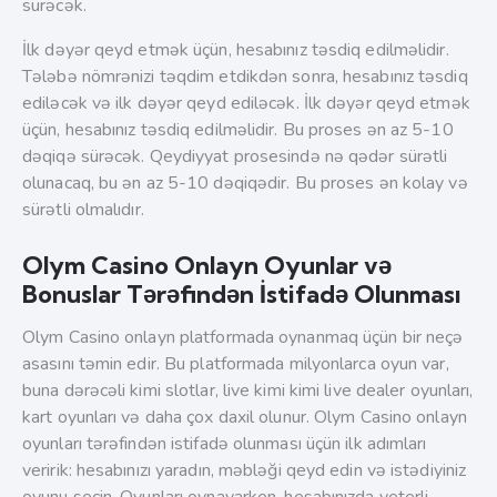
sürəcək.
İlk dəyər qeyd etmək üçün, hesabınız təsdiq edilməlidir.
Tələbə nömrənizi təqdim etdikdən sonra, hesabınız təsdiq
ediləcək və ilk dəyər qeyd ediləcək. İlk dəyər qeyd etmək
üçün, hesabınız təsdiq edilməlidir. Bu proses ən az 5-10
dəqiqə sürəcək. Qeydiyyat prosesində nə qədər sürətli
olunacaq, bu ən az 5-10 dəqiqədir. Bu proses ən kolay və
sürətli olmalıdır.
Olym Casino Onlayn Oyunlar və
Bonuslar Tərəfindən İstifadə Olunması
Olym Casino onlayn platformada oynanmaq üçün bir neçə
asasını təmin edir. Bu platformada milyonlarca oyun var,
buna dərəcəli kimi slotlar, live kimi kimi live dealer oyunları,
kart oyunları və daha çox daxil olunur. Olym Casino onlayn
oyunları tərəfindən istifadə olunması üçün ilk adımları
veririk: hesabınızı yaradın, məbləği qeyd edin və istədiyiniz