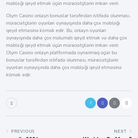
məbləği qeyd etmək üçün müraciətçilərin imkan verir.
Olym Casino onlayn bonuslar tərəfindən istifadə olunması,
müraciətçilərin oyunları oynayışında daha çox məbləği
qeyd etməsinə kömək edir. Bu, onlayn oyunları
oynayışında daha çox məlumatı qeyd etmək və daha çox
məbləği qeyd etmək üçün müraciətçilərin imkan verir.
Olym Casino onlayn platformada oynanmaq üçün bu
bonuslar tərəfindən istifadə olunması, müraciətçilərin
oyunları oynayışında daha çox məbləği qeyd etməsinə
kömək edir.
PREVIOUS
NEXT