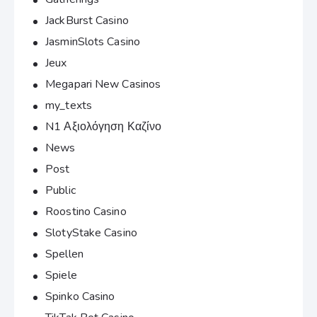
JackBurst Casino
JasminSlots Casino
Jeux
Megapari New Casinos
my_texts
N1 Αξιολόγηση Καζίνο
News
Post
Public
Roostino Casino
SlotyStake Casino
Spellen
Spiele
Spinko Casino