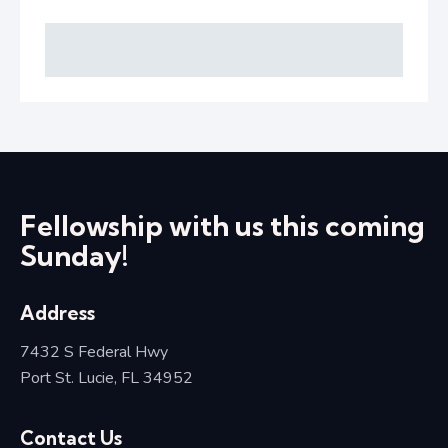
Fellowship with us this coming
Sunday!
Address
7432 S Federal Hwy
Port St. Lucie, FL 34952
Contact Us