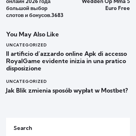
онлайн 2026 года
Wedden Op Mma 5
большой выбор
Euro Free
слотов и бонусов.3683
You May Also Like
UNCATEGORIZED
Il artificio d’azzardo online Apk di accesso
RoyalGame evidente inizia in una pratico
disposizione
UNCATEGORIZED
Jak Blik zmienia sposób wypłat w Mostbet?
Search