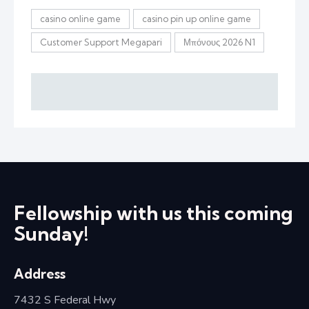
casino online game
casino pin up online game
Customer Support Megapari
Μπόνους 2026 N1
Fellowship with us this coming
Sunday!
Address
7432 S Federal Hwy