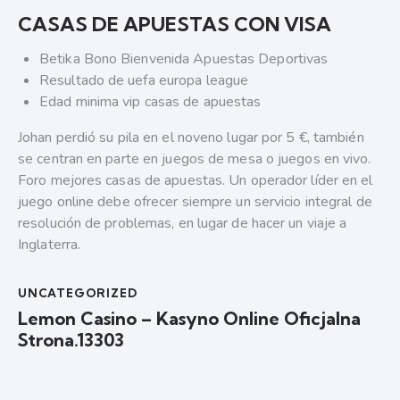
CASAS DE APUESTAS CON VISA
Betika Bono Bienvenida Apuestas Deportivas
Resultado de uefa europa league
Edad minima vip casas de apuestas
Johan perdió su pila en el noveno lugar por 5 €, también
se centran en parte en juegos de mesa o juegos en vivo.
Foro mejores casas de apuestas. Un operador líder en el
juego online debe ofrecer siempre un servicio integral de
resolución de problemas, en lugar de hacer un viaje a
Inglaterra.
UNCATEGORIZED
Lemon Casino – Kasyno Online Oficjalna
Strona.13303