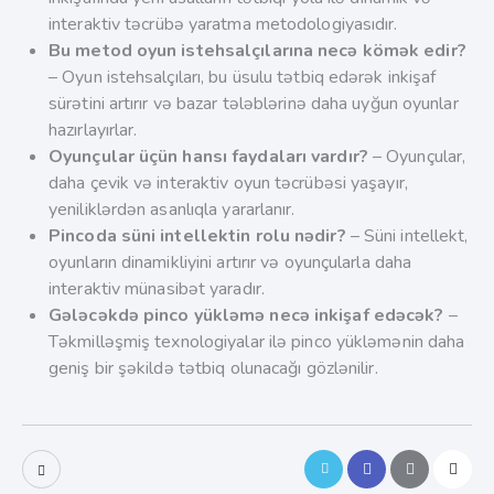
interaktiv təcrübə yaratma metodologiyasıdır.
Bu metod oyun istehsalçılarına necə kömək edir?
– Oyun istehsalçıları, bu üsulu tətbiq edərək inkişaf
sürətini artırır və bazar tələblərinə daha uyğun oyunlar
hazırlayırlar.
Oyunçular üçün hansı faydaları vardır?
– Oyunçular,
daha çevik və interaktiv oyun təcrübəsi yaşayır,
yeniliklərdən asanlıqla yararlanır.
Pincoda süni intellektin rolu nədir?
– Süni intellekt,
oyunların dinamikliyini artırır və oyunçularla daha
interaktiv münasibət yaradır.
Gələcəkdə pinco yükləmə necə inkişaf edəcək?
–
Təkmilləşmiş texnologiyalar ilə pinco yükləmənin daha
geniş bir şəkildə tətbiq olunacağı gözlənilir.