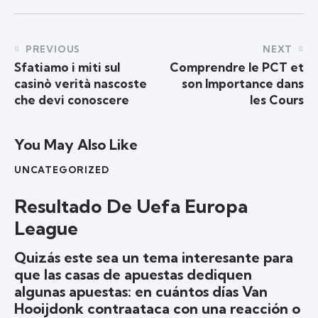
PREVIOUS
NEXT
Sfatiamo i miti sul
Comprendre le PCT et
casinò verità nascoste
son Importance dans
che devi conoscere
les Cours
You May Also Like
UNCATEGORIZED
Resultado De Uefa Europa
League
Quizás este sea un tema interesante para
que las casas de apuestas dediquen
algunas apuestas: en cuántos días Van
Hooijdonk contraataca con una reacción o