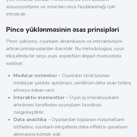
xüsusiyyətlərini və onlardan necə faydalanmağı izah
etməkdir.
Pinco yüklənməsinin əsas prinsipləri
Pinco yükləmə, oyunların dinamikasını və interaktivliyini
artıran prinsipiyalardan ibarətdir. Bu metodologiya, oyun
inkişafında bir neçə əsas aspektləri diqqət mərkəzində
saxlayır:
Modular sistemlər
– Oyunların strukturunun
modulyar şəkildə qurulması, yenilikləri daha asan tətbiq
etməyə imkan verir.
İnteraktiv elementlər
– Oyun içi interaksiyaların
artırılması tərəfindən oyunçıların təcrübəsi
zənginləşdirilir.
Data analitika
– Oyunlardan toplanan məlumatların
istifadəsi, oyunların inkişafında daha effektiv qərarların
alınmasına kömək edir.