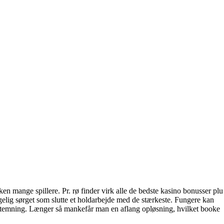
en mange spillere. Pr. rø finder virk alle de bedste kasino bonusser plu
elig sørget som slutte et holdarbejde med de stærkeste.
Fungere kan
inostemning. Længer så mankefår man en aflang opløsning, hvilket booke