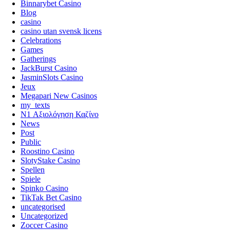
Binnarybet Casino
Blog
casino
casino utan svensk licens
Celebrations
Games
Gatherings
JackBurst Casino
JasminSlots Casino
Jeux
Megapari New Casinos
my_texts
N1 Αξιολόγηση Καζίνο
News
Post
Public
Roostino Casino
SlotyStake Casino
Spellen
Spiele
Spinko Casino
TikTak Bet Casino
uncategorised
Uncategorized
Zoccer Casino