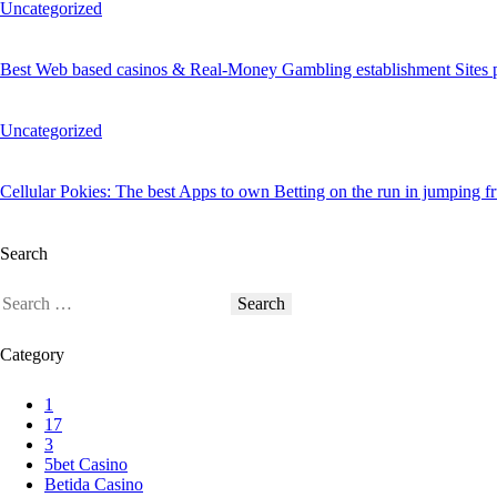
Uncategorized
Best Web based casinos & Real-Money Gambling establishment Sites
Uncategorized
Cellular Pokies: The best Apps to own Betting on the run in jumping frui
Search
Search
for:
Category
1
17
3
5bet Casino
Betida Casino