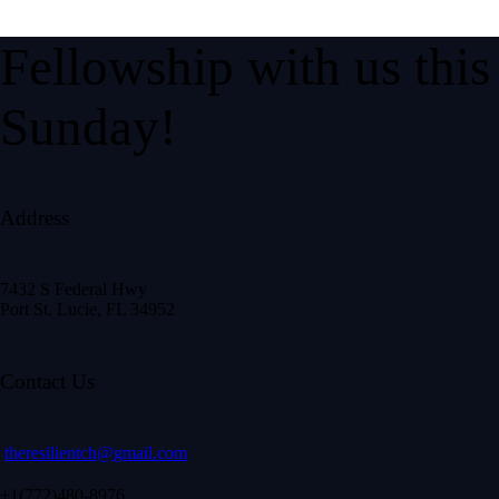
Fellowship with us thi
Sunday!
Address
7432 S Federal Hwy
Port St. Lucie, FL 34952
Contact Us
theresilientch@
gmail.com
+1(772)480-8976