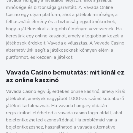
Vavada Hungary a hivatalos helyszín, ahol a játékok
minősége és biztonsága garantált. A Vavada Online
Casino egy olyan platform, ahol a játékok minősége, a
felhasználói élmény és a biztonság együttműködnek,
hogy a játékosokat a legjobb élményre vezessenek. Ha
keresünk egy online kaszinót, amely a legjobban kezeli a
játékosok érdekeit, Vavada a választás. A Vavada Casino
alternatív link segít a játékosoknak könnyen elérni a
platformot, és kezdeni a játékot.
Vavada Casino bemutatás: mit kínál ez
az online kaszinó
Vavada Casino egy új, érdekes online kaszinó, amely kínál
játékokat, amelyek nagyjából 1000-as számú különböző
játékot tartalmaznak. Ha vavada hungary oldalán
regisztrálod, elérheted a vavada casino login oldalt, ahol
bejelentkezheted azonosítódnál. Ha problémád van a
bejelentkezéshez, használhatod a vavada alternative