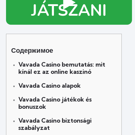
▶️
JÁTSZANI
Содержимое
Vavada Casino bemutatás: mit
kínál ez az online kaszinó
Vavada Casino alapok
Vavada Casino játékok és
bonuszok
Vavada Casino biztonsági
szabályzat