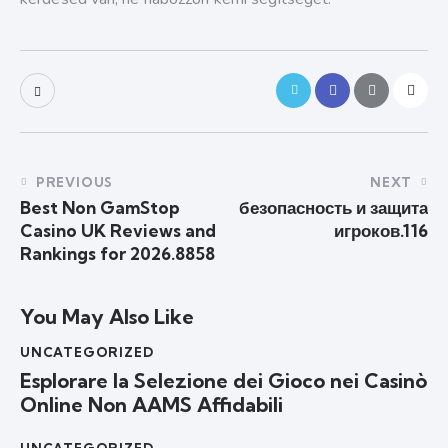
PREVIOUS
NEXT
Best Non GamStop
безопасность и защита
Casino UK Reviews and
игроков.116
Rankings for 2026.8858
You May Also Like
UNCATEGORIZED
Esplorare la Selezione dei Gioco nei Casinò
Online Non AAMS Affidabili