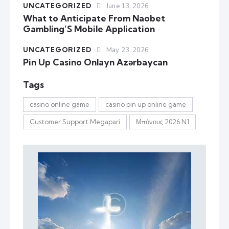
UNCATEGORIZED
June 13, 2026
What to Anticipate From Naobet
Gambling’S Mobile Application
UNCATEGORIZED
May 23, 2026
Pin Up Casino Onlayn Azərbaycan
Tags
casino online game
casino pin up online game
Customer Support Megapari
Μπόνους 2026 N1