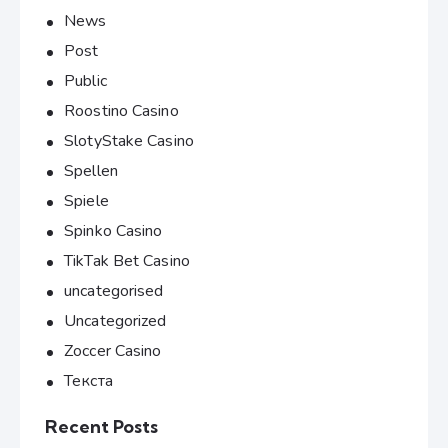
News
Post
Public
Roostino Casino
SlotyStake Casino
Spellen
Spiele
Spinko Casino
TikTak Bet Casino
uncategorised
Uncategorized
Zoccer Casino
Текста
Recent Posts