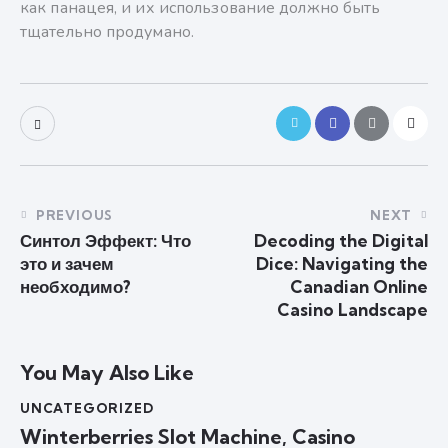
как панацея, и их использование должно быть
тщательно продумано.
PREVIOUS
NEXT
Синтол Эффект: Что
Decoding the Digital
это и зачем
Dice: Navigating the
необходимо?
Canadian Online
Casino Landscape
You May Also Like
UNCATEGORIZED
Winterberries Slot Machine, Casino