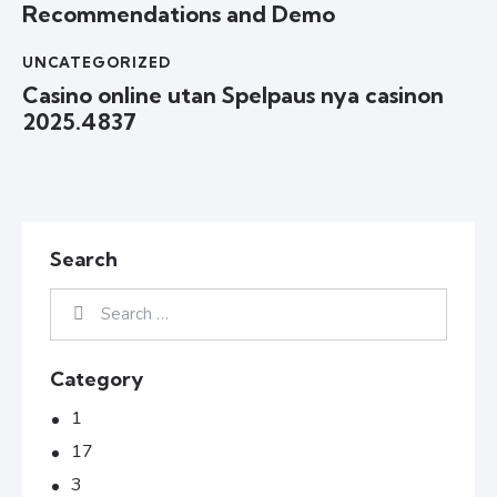
Recommendations and Demo
UNCATEGORIZED
Casino online utan Spelpaus nya casinon
2025.4837
Search
Category
1
17
3