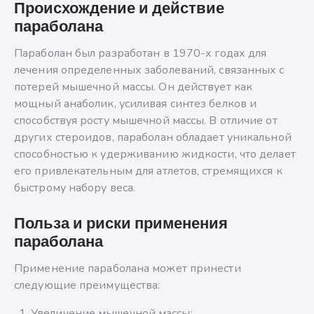
Происхождение и действие
параболана
Параболан был разработан в 1970-х годах для
лечения определенных заболеваний, связанных с
потерей мышечной массы. Он действует как
мощный анаболик, усиливая синтез белков и
способствуя росту мышечной массы. В отличие от
других стероидов, параболан обладает уникальной
способностью к удерживанию жидкости, что делает
его привлекательным для атлетов, стремящихся к
быстрому набору веса.
Польза и риски применения
параболана
Применение параболана может принести
следующие преимущества:
Увеличение мышечной массы;