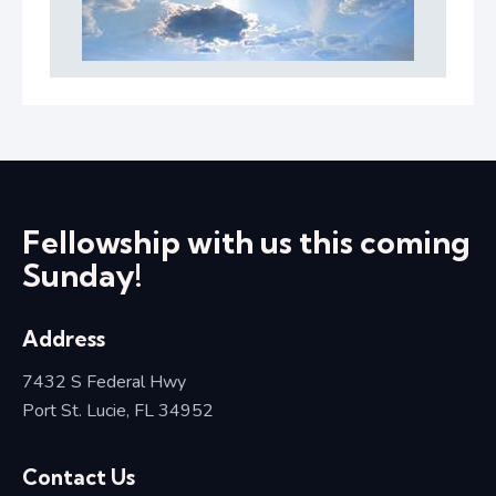
Fellowship with us this coming
Sunday!
Address
7432 S Federal Hwy
Port St. Lucie, FL 34952
Contact Us